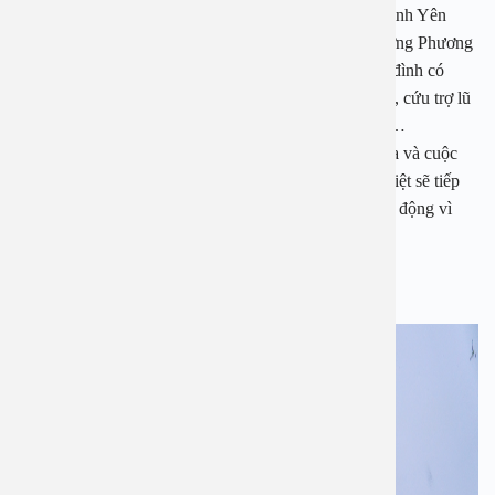
Tặng áo ấm, khám sức khoẻ cho đồng bào vùng cao tỉnh Yên
Bái, thăm khám sức khoẻ cho người dân địa bàn phường Phương
Liệt, tặng quà và thăm khám sức khoẻ cho những gia đình có
hoàn cảnh khó khăn trên địa bàn phương Phương Liệt, cứu trợ lũ
lụt cho người dân một số huyện của tỉnh Quảng Bình…
Trong thời gian tới, khi dịch bệnh COVID-19 đã lùi xa và cuộc
sống thường nhật trở lại bình thường, Bệnh viện An Việt sẽ tiếp
tục tổ chức và phối hợp thực hiện thêm nhiều các hoạt động vì
cộng đồng.
Một số hình ảnh khác tại buổi thăm bệnh: