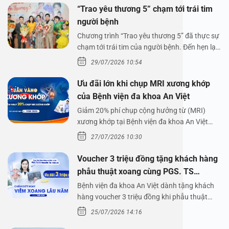
“Trao yêu thương 5” chạm tới trái tim
người bệnh
Chương trình “Trao yêu thương 5” đã thực sự
chạm tới trái tim của người bệnh. Đến hẹn lại
lên,…
29/07/2026 10:54
Ưu đãi lớn khi chụp MRI xương khớp
của Bệnh viện đa khoa An Việt
Giảm 20% phí chụp cộng hưởng từ (MRI)
xương khớp tại Bệnh viện đa khoa An Việt
Bệnh viện đa…
27/07/2026 10:30
Voucher 3 triệu đồng tặng khách hàng
phẫu thuật xoang cùng PGS. TS
Nguyễn Thị Hoài An
Bệnh viện đa khoa An Việt dành tặng khách
hàng voucher 3 triệu đồng khi phẫu thuật
xoang cùng PGS.…
25/07/2026 14:16