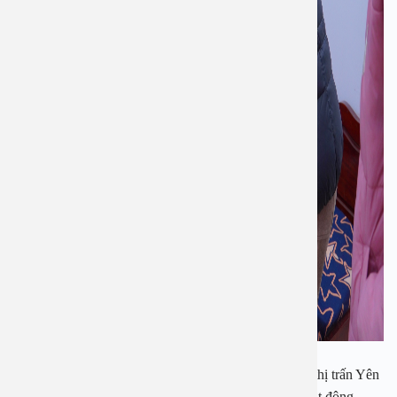
Hai Mẹ Việt Nam anh hùng là Mẹ Dương Thị Giót ở thị trấn Yên
Viên và Mẹ Bùi Thị Nhuần ở xã Đặng Xá. Đây là hoạt động