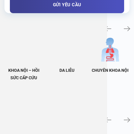
Khám bệnh chuyên khoa
KHOA NỘI – HỒI
DA LIỄU
CHUYÊN KHOA NỘI
SỨC CẤP CỨU
Tin tức