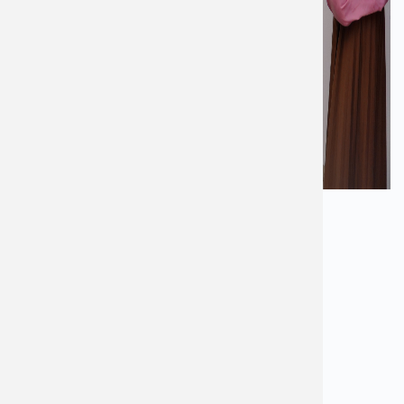
——————————————-
BỆNH VIỆN ĐA KHOA AN VIỆT
Địa chỉ: 1E Trường Chinh, Thanh Xuân, Hà Nội
Hotline:
1900 2838
–
0965 98 3773
Website:
www.benhvienanviet.com