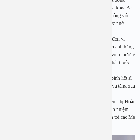
thường niên mỗi dịp Tết đến xuân về của Bệnh viện Đa khoa An
Việt để tri ân các Mẹ Việt Nam anh hùng, gia đình có công với
cách mạng, thể hiện đúng nghĩa cử cao đẹp “uống nước nhớ
nguồn” của người Việt.
Trong những năm qua, Bệnh viện Đa khoa An Việt là đơn vị
đứng ra nhận chăm sóc sức khoẻ cho các Mẹ Việt Nam anh hùng
trên địa bàn huyện Gia Lâm. Đội ngũ bác sĩ của bệnh viện thường
xuyên tới kiểm tra sức khoẻ, tư vấn chăm sóc và cấp phát thuốc
cho các Mẹ.
Hàng năm, vào dịp Tết Nguyên đán và ngày Thương binh liệt sĩ
27/7, đại diện của Bệnh viện An Việt đều tới thăm hỏi và tặng quà
cho các Mẹ Việt Nam anh hùng.
Đại diện Bệnh viện Đa khoa An Việt, PGS. TS Nguyễn Thị Hoài
An cho biết chăm sóc sức khoẻ cho các Mẹ vừa là trách nhiệm
vừa là sự tự hào của bệnh viện, thể hiện tấm lòng tri ân tới các Mẹ
và các gia đình có công với cách mạng.