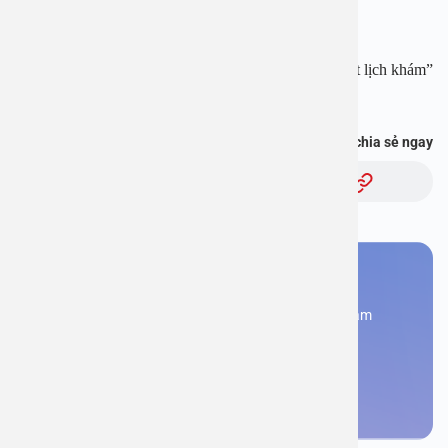
Fanpage:
https://www.facebook.com/benhvienanviet
Tải APP Bệnh viện An Việt để “Tra cứu kết quả – Đặt lịch khám”
và hơn thế nữa :
https://onelink.to/pjmasd
Bạn thấy thông tin này hữu ích, chia sẻ ngay
Chủ đề:
Bạn cần đặt lịch khám
Đăng kí ngay để được các chuyên gia tư vấn và khám
bệnh
Đặt lịch khám