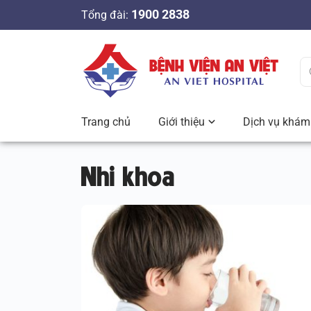
S
1900 2838
Tổng đài:
k
i
p
t
o
c
Trang chủ
Giới thiệu
Dịch vụ khám 
o
n
Nhi khoa
t
e
n
t