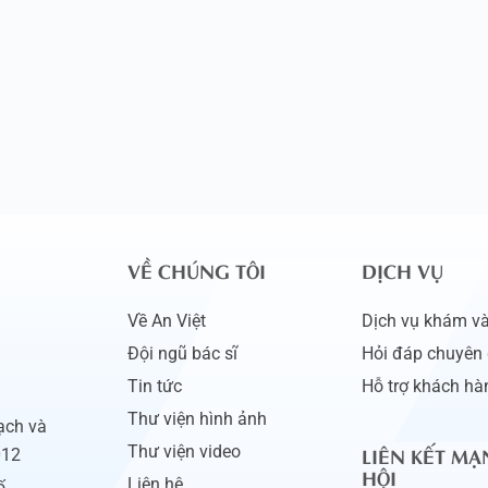
VỀ CHÚNG TÔI
DỊCH VỤ
Về An Việt
Dịch vụ khám và 
Đội ngũ bác sĩ
Hỏi đáp chuyên 
Tin tức
Hỗ trợ khách hà
Thư viện hình ảnh
ạch và
LIÊN KẾT MẠ
Thư viện video
012
HỘI
Liên hệ
ố