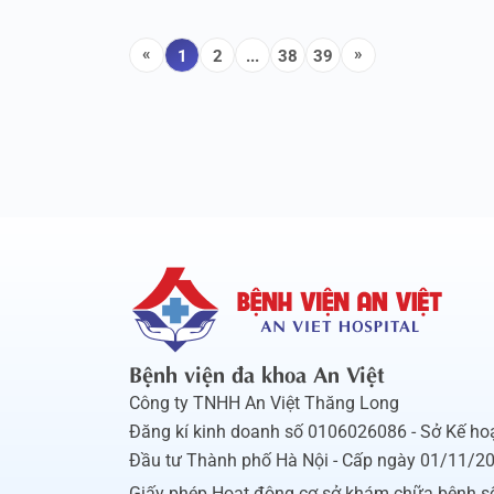
«
»
1
2
...
38
39
Previous
Next
Bệnh viện đa khoa An Việt
Công ty TNHH An Việt Thăng Long
Đăng kí kinh doanh số 0106026086 - Sở Kế ho
Đầu tư Thành phố Hà Nội - Cấp ngày 01/11/2
Giấy phép Hoạt động cơ sở khám chữa bệnh s