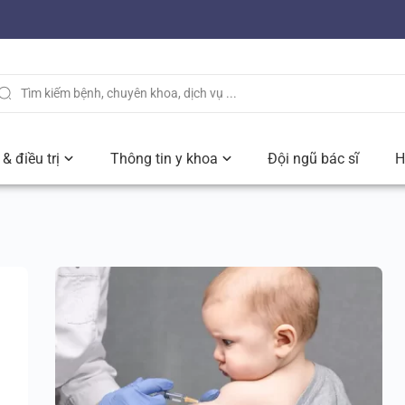
& điều trị
Thông tin y khoa
Đội ngũ bác sĩ
H