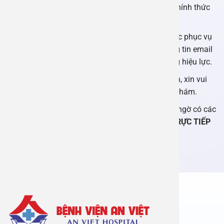
Lịch hẹn có hiệu lực sau khi được xác nhận chính thức
từ Bệnh viện An Việt.
Vui lòng cung cấp thông tin chính xác để được phục vụ
tốt nhất. Trong trường hợp cung cấp sai thông tin email
& điện thoại, việc xác nhận cuộc hẹn sẽ không hiệu lực.
Quý khách sử dụng dịch vụ Đặt hẹn trực tuyến, xin vui
lòng đặt trước ít nhất là 24 giờ trước khi đến khám.
Trong những trường hợp khẩn cấp hoặc nghi ngờ có các
triệu chứng nguy hiểm, quý khách nên
ĐẾN TRỰC TIẾP
hoặc trung tâm y tế gần nhất để kịp thời xử lý.