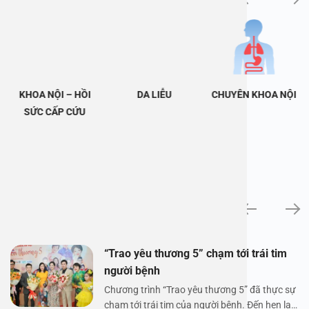
KHOA NỘI – HỒI
DA LIỄU
CHUYÊN KHOA NỘI
SỨC CẤP CỨU
Tin tức
“Trao yêu thương 5” chạm tới trái tim
người bệnh
Chương trình “Trao yêu thương 5” đã thực sự
chạm tới trái tim của người bệnh. Đến hẹn lại