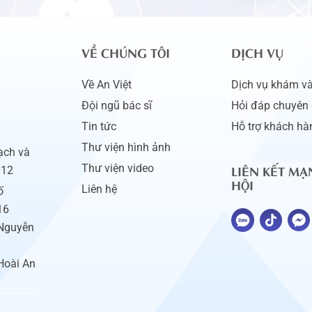
VỀ CHÚNG TÔI
DỊCH VỤ
Về An Việt
Dịch vụ khám và 
Đội ngũ bác sĩ
Hỏi đáp chuyên 
Tin tức
Hỗ trợ khách hà
Thư viện hình ảnh
ạch và
LIÊN KẾT MẠ
Thư viện video
012
HỘI
Liên hệ
ố
16
 Nguyễn
Hoài An