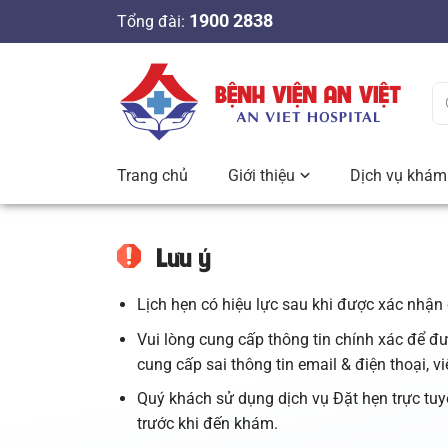
S
1900 2838
Tổng đài:
k
i
p
t
o
c
Trang chủ
Giới thiệu
Dịch vụ khám 
o
n
t
Lưu ý
e
n
Lịch hẹn có hiệu lực sau khi được xác nhận 
t
Vui lòng cung cấp thông tin chính xác để đ
cung cấp sai thông tin email & điện thoại, v
Quý khách sử dụng dịch vụ Đặt hẹn trực tuyến
trước khi đến khám.