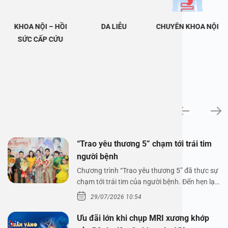
KHOA NỘI – HỒI
DA LIỄU
CHUYÊN KHOA NỘI
SỨC CẤP CỨU
Tin tức
“Trao yêu thương 5” chạm tới trái tim
người bệnh
Chương trình “Trao yêu thương 5” đã thực sự
chạm tới trái tim của người bệnh. Đến hẹn lại
lên,…
29/07/2026 10:54
Ưu đãi lớn khi chụp MRI xương khớp