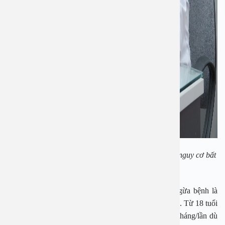
Khám sức khỏe tổng quát nữ là biện pháp dự phòng nguy cơ bất
thường về sức khỏe trong tương lai
Trước những tác động này, việc chủ động phòng ngừa bệnh là
cách duy nhất để nữ giới tự bảo vệ sức khỏe của mình. Từ 18 tuổi
trở đi, nữ giới nên khám sức khỏe tổng quát 6 – 12 tháng/lần dù