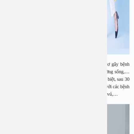
Thực tế cuộc sống hiện nay tồn tại rất nhiều nguy cơ gây bệnh
cho nữ giới từ chế độ dinh dưỡng, lối sống, môi trường sống,…
cho đến yếu tố tiền sử gia đình và gen di truyền. Đặc biệt, sau 30
tuổi, cơ thể phụ nữ sẽ có nhiều thay đổi, nguy cơ cao với các bệnh
lý: tim mạch, tiểu đường, ung thư cổ tử cung, ung thư vú,…