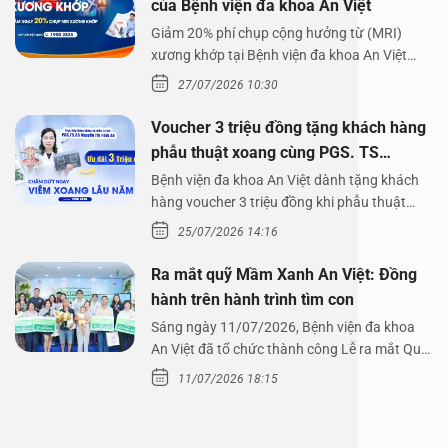
của Bệnh viện đa khoa An Việt
Giảm 20% phí chụp cộng hưởng từ (MRI)
xương khớp tại Bệnh viện đa khoa An Việt
Bệnh viện đa…
27/07/2026 10:30
Voucher 3 triệu đồng tặng khách hàng
phẫu thuật xoang cùng PGS. TS
Nguyễn Thị Hoài An
Bệnh viện đa khoa An Việt dành tặng khách
hàng voucher 3 triệu đồng khi phẫu thuật
xoang cùng PGS.…
25/07/2026 14:16
Ra mắt quỹ Mầm Xanh An Việt: Đồng
hành trên hành trình tìm con
Sáng ngày 11/07/2026, Bệnh viện đa khoa
An Việt đã tổ chức thành công Lễ ra mắt Quỹ
Mầm Xanh…
11/07/2026 18:15