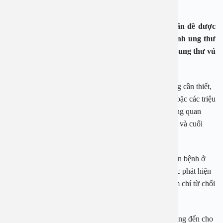
không phát hiện dấu hiệu bất thường.
Tầm soát ung thư toàn diện ở phụ nữ đang là vấn đề được
rất nhiều chị em quan tâm, nhất là khi một số bệnh ung thư
phổ biến ở nữ giới đang “trẻ hóa” chẳng hạn như ung thư vú
hay ung thư cổ tử cung.
Nhiều phụ nữ cho rằng, việc tầm soát ung thư là không cần thiết,
hay mình còn quá trẻ nên chưa thể bị ung thư được, hoặc các triệu
chứng này không quá đáng ngại,… Đây chính là những quan
điểm sai lầm, những lý do khiến chị em ủ bệnh lâu dài và cuối
cùng dẫn đến những hậu quả vô cùng đáng tiếc.
Trên thực tế, rất nhiều ca bệnh ung thư được chẩn đoán bệnh ở
giai đoạn muộn và gây tử vong. Hơn nữa, chị em được phát hiện
bệnh ở giai đoạn muộn thường có tâm lý bi quan, thậm chí từ chối
điều trị.
Việc chủ động
tầm soát ung thư toàn diện
có thể mang đến cho