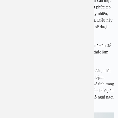
trường hợp phát hiện bệnh ở giai đoạn muộn, các bác sĩ cần thực
hiện kết hợp rất nhiều phương pháp điều trị ung thư rất phức tạp
và cần mất rất nhiều thời gian điều trị tại bệnh viện. Tuy nhiên,
khi phát hiện ung thư sớm, việc điều trị sẽ dễ dàng hơn. Điều này
đồng nghĩa với việc chi phí cũng như thời gian điều trị sẽ được
giảm đi rất nhiều.
Góp phần giữ gìn hạnh phúc gia đình: Tầm soát ung thư sớm để
bảo vệ sức khỏe, cũng là cách góp phần bảo vệ thiên chức làm
mẹ của chị em và gìn giữ hạnh phúc gia đình.
Tầm soát ung thư toàn diện nên thực hiện mỗi 1-2 năm/lần, nhất
là đối với những trường hợp phụ nữ có nguy cơ cao bị bệnh.
Thông qua những kết quả tầm soát, chị em sẽ hiểu rõ về tình trạng
sức khỏe bản thân và đồng thời có những điều chỉnh về chế độ ăn
uống, tập luyện, thói quen sinh hoạt, làm việc và chế độ nghỉ ngơi
để đảm bảo cơ thể luôn khỏe mạnh.