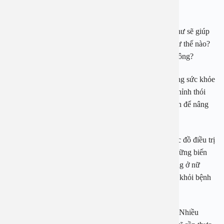
nữ giới rất nhiều lợi ích:
– Những kết quả thăm khám sức khỏe, tầm soát ung thư sẽ giúp
chị em hiểu rõ hơn về thể trạng sức khỏe của mình như thế nào?
Có tồn tại những nguy cơ, mầm mống ung thư hay không?
+ Đối với những phụ nữ khỏe mạnh: Tùy vào tình trạng sức khỏe
hiện tại, các bác sĩ sẽ tư vấn cho chị em về việc điều chỉnh thói
quen sinh hoạt và chế độ ăn uống khoa học, lành mạnh để nâng
cao sức khỏe, phòng chống bệnh tật tốt hơn.
+ Trường hợp phát hiện ung thư sớm, bác sĩ sẽ có phác đồ điều trị
kịp thời để tránh tình trạng bệnh tiến triển và gây ra những biến
chứng nghiêm trọng. Ung thư vú và ung thư cổ tử cung ở nữ
được đánh giá là những loại ung thư có cơ hội điều trị khỏi bệnh
rất cao nếu phát hiện ở giai đoạn đầu.
– Tiết kiệm chi phí và rút ngắn thời gian điều trị bệnh: Nhiều