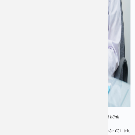
Tiến sĩ BS Lê Minh Châu đang tư vấn cho người bệnh
Ngay bây giờ, nếu bạn đang cần tư vấn về dịch vụ hoặc đặt lịch,