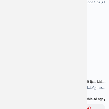
hãy để lại thông tin hoặc gọi tới hotline
1900 28 38
–
0965 98 37
73
, bác sĩ sẽ hỗ trợ giải đáp cụ thể.
—————————-
BỆNH VIỆN ĐA KHOA AN VIỆT
Địa chỉ: 1E Trường Chinh, Thanh Xuân, Hà Nội
Hotline:
1900 28 38
–
0965 98 37 73
Website:
www.benhvienanviet.com
Fanpage:
https://www.facebook.com/benhvienanviet
Tải APP Bệnh viện An Việt để “Tra cứu kết quả – Đặt lịch khám
– Video Call với bác sĩ” và hơn thế nữa :
https://onelink.to/pjmasd
Bạn thấy thông tin này hữu ích, chia sẻ ngay
Chủ đề: