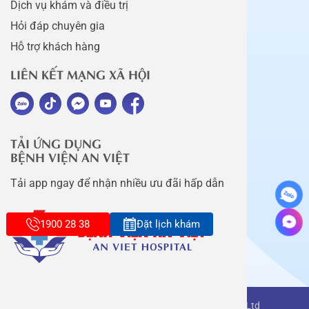
Dịch vụ khám và điều trị
Hỏi đáp chuyên gia
Hỗ trợ khách hàng
LIÊN KẾT MẠNG XÃ HỘI
TẢI ỨNG DỤNG
BỆNH VIỆN AN VIỆT
Tải app ngay để nhận nhiều ưu đãi hấp dẫn
1900 28 38
Đặt lịch khám
Copyright belongs to An Viet Thang Long Co., Ltd