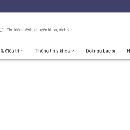
& điều trị
Thông tin y khoa
Đội ngũ bác sĩ
H