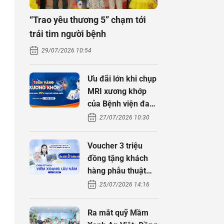
“Trao yêu thương 5” chạm tới
trái tim người bệnh
29/07/2026 10:54
Ưu đãi lớn khi chụp
MRI xương khớp
của Bệnh viện đa
khoa An Việt
27/07/2026 10:30
Voucher 3 triệu
đồng tặng khách
hàng phẫu thuật
xoang cùng PGS.
25/07/2026 14:16
TS Nguyễn Thị
Hoài An
Ra mắt quỹ Mầm