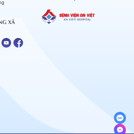
ng
NG XÃ