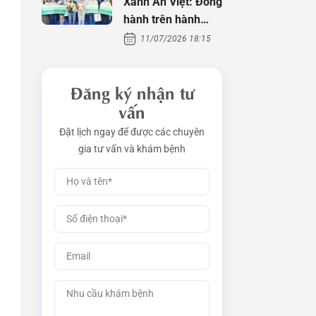
Xanh An Việt: Đồng
hành trên hành
trình tìm con
11/07/2026 18:15
Đăng ký nhận tư
vấn
Đặt lịch ngay để được các chuyên
gia tư vấn và khám bệnh