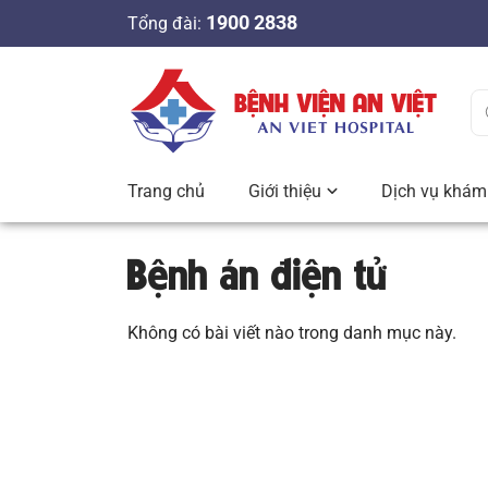
S
1900 2838
Tổng đài:
k
i
p
t
o
c
Trang chủ
Giới thiệu
Dịch vụ khám 
o
n
Bệnh án điện tử
t
e
n
Không có bài viết nào trong danh mục này.
t