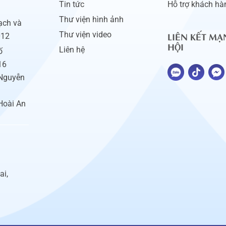
Tin tức
Hỗ trợ khách hà
Thư viện hình ảnh
ạch và
LIÊN KẾT MẠ
Thư viện video
012
HỘI
Liên hệ
ố
16
 Nguyễn
Hoài An
ai,