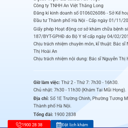
Công ty TNHH An Việt Thăng Long
Đăng kí kinh doanh số 0106026086 - Sở Kế ho
Đầu tư Thành phố Hà Nội - Cấp ngày 01/11/2
Giấy phép Hoạt động cơ sở khám chữa bệnh s
187/BYT-GPHĐ do Bộ Y tế cấp ngày 04/02/20
Chịu trách nhiệm chuyên môn, kĩ thuật: Bác sĩ
Thị Hoài An
Chịu trách nhiệm nội dung: Bác sĩ Nguyễn Thị 
Giờ làm việc:
Thứ 2 - Thứ 7: 7h30 - 16h30.
Chủ nhật: 7h30 - 11h30 (Khám Tai Mũi Họng).
Địa chỉ:
Số 1E Trường Chinh, Phường Tương M
Thành phố Hà Nội.
Tổng đài:
1900 2838
1900 28 38
Đặt lịch khám