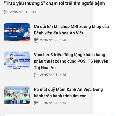
“Trao yêu thương 5” chạm tới trái tim người bệnh
Thăm dò 
Phẫu thuậ
Hỏi đáp c
29/07/2026 10:54
Khám sức 
Giải phẫu
Phẫu thuậ
Gói khám 
Chính sác
Ưu đãi lớn khi chụp MRI xương khớp của
Khám sức 
Nội Thần 
Phẫu thuậ
Gói khám
Bệnh viện đa khoa An Việt
27/07/2026 10:30
Chuyên kh
Voucher 3 triệu đồng tặng khách hàng
phẫu thuật xoang cùng PGS. TS Nguyễn
Thị Hoài An
25/07/2026 14:16
Ra mắt quỹ Mầm Xanh An Việt: Đồng
hành trên hành trình tìm con
11/07/2026 18:15