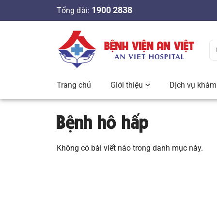
S
1900 2838
Tổng đài:
k
i
p
t
o
c
Trang chủ
Giới thiệu
Dịch vụ khám 
o
n
Bệnh hô hấp
t
e
n
Không có bài viết nào trong danh mục này.
t