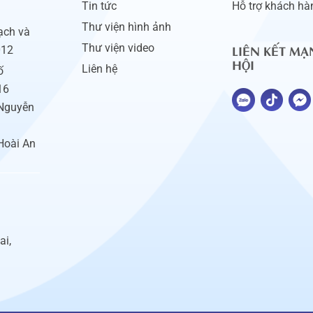
Tin tức
Hỗ trợ khách hà
Thư viện hình ảnh
ạch và
LIÊN KẾT MẠ
Thư viện video
012
HỘI
Liên hệ
ố
16
 Nguyễn
Hoài An
ai,