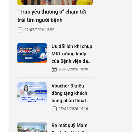
“Trao yêu thương 5” chạm tới
trái tim người bệnh
29/07/2026 10:54
Ưu đãi lớn khi chụp
MRI xương khớp
của Bệnh viện đa
khoa An Việt
27/07/2026 10:30
Voucher 3 triệu
đồng tặng khách
hàng phẫu thuật
xoang cùng PGS.
25/07/2026 14:16
TS Nguyễn Thị
Hoài An
Ra mắt quỹ Mầm