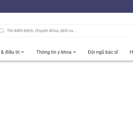
& điều trị
Thông tin y khoa
Đội ngũ bác sĩ
H