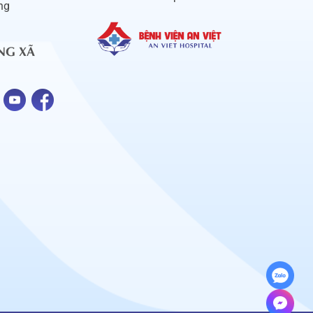
ng
NG XÃ