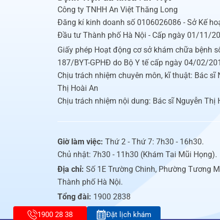
Công ty TNHH An Việt Thăng Long
Đăng kí kinh doanh số 0106026086 - Sở Kế ho
Đầu tư Thành phố Hà Nội - Cấp ngày 01/11/2
Giấy phép Hoạt động cơ sở khám chữa bệnh s
187/BYT-GPHĐ do Bộ Y tế cấp ngày 04/02/20
Chịu trách nhiệm chuyên môn, kĩ thuật: Bác sĩ
Thị Hoài An
Chịu trách nhiệm nội dung: Bác sĩ Nguyễn Thị 
Giờ làm việc:
Thứ 2 - Thứ 7: 7h30 - 16h30.
Chủ nhật: 7h30 - 11h30 (Khám Tai Mũi Họng).
Địa chỉ:
Số 1E Trường Chinh, Phường Tương M
Thành phố Hà Nội.
Tổng đài:
1900 2838
1900 28 38
Đặt lịch khám