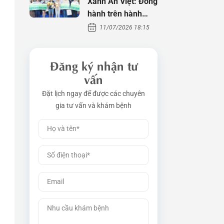
Xanh An Việt: Đồng
hành trên hành
trình tìm con
11/07/2026 18:15
Đăng ký nhận tư
vấn
Đặt lịch ngay để được các chuyên
gia tư vấn và khám bệnh