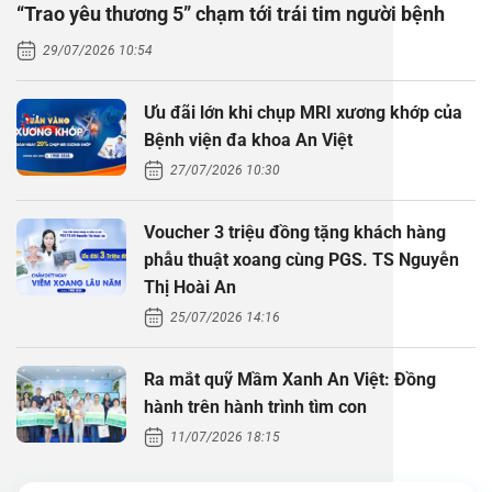
“Trao yêu thương 5” chạm tới trái tim người bệnh
Thăm dò 
Phẫu thuậ
Hỏi đáp c
29/07/2026 10:54
Khám sức 
Giải phẫu
Phẫu thuậ
Gói khám 
Chính sác
Ưu đãi lớn khi chụp MRI xương khớp của
Khám sức 
Nội Thần 
Phẫu thuậ
Gói khám
Bệnh viện đa khoa An Việt
27/07/2026 10:30
Chuyên kh
Voucher 3 triệu đồng tặng khách hàng
phẫu thuật xoang cùng PGS. TS Nguyễn
Thị Hoài An
25/07/2026 14:16
Ra mắt quỹ Mầm Xanh An Việt: Đồng
hành trên hành trình tìm con
11/07/2026 18:15