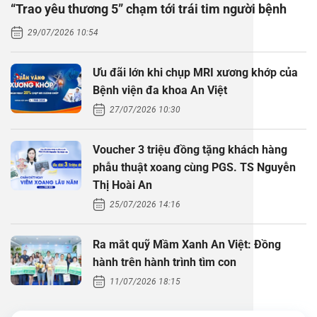
“Trao yêu thương 5” chạm tới trái tim người bệnh
Thăm dò 
Phẫu thuậ
Hỏi đáp c
29/07/2026 10:54
Khám sức 
Giải phẫu
Phẫu thuậ
Gói khám 
Chính sác
Ưu đãi lớn khi chụp MRI xương khớp của
Khám sức 
Nội Thần 
Phẫu thuậ
Gói khám
Bệnh viện đa khoa An Việt
27/07/2026 10:30
Chuyên kh
Voucher 3 triệu đồng tặng khách hàng
phẫu thuật xoang cùng PGS. TS Nguyễn
Thị Hoài An
25/07/2026 14:16
Ra mắt quỹ Mầm Xanh An Việt: Đồng
hành trên hành trình tìm con
11/07/2026 18:15