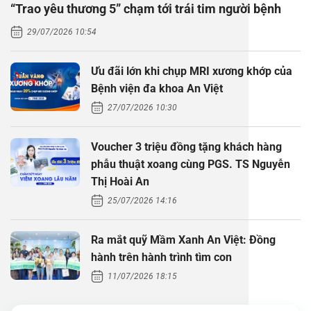
“Trao yêu thương 5” chạm tới trái tim người bệnh
Thăm dò 
Phẫu thuậ
Hỏi đáp c
29/07/2026 10:54
Khám sức 
Giải phẫu
Phẫu thuậ
Gói khám 
Chính sác
Ưu đãi lớn khi chụp MRI xương khớp của
Khám sức 
Nội Thần 
Phẫu thuậ
Gói khám
Bệnh viện đa khoa An Việt
27/07/2026 10:30
Chuyên kh
Voucher 3 triệu đồng tặng khách hàng
phẫu thuật xoang cùng PGS. TS Nguyễn
Thị Hoài An
25/07/2026 14:16
Ra mắt quỹ Mầm Xanh An Việt: Đồng
hành trên hành trình tìm con
11/07/2026 18:15