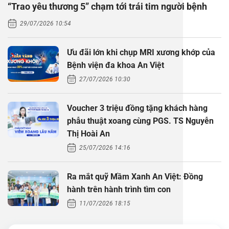
“Trao yêu thương 5” chạm tới trái tim người bệnh
Thăm dò 
Phẫu thuậ
Hỏi đáp c
29/07/2026 10:54
Khám sức 
Giải phẫu
Phẫu thuậ
Gói khám 
Chính sác
Ưu đãi lớn khi chụp MRI xương khớp của
Khám sức 
Nội Thần 
Phẫu thuậ
Gói khám
Bệnh viện đa khoa An Việt
27/07/2026 10:30
Chuyên kh
Voucher 3 triệu đồng tặng khách hàng
phẫu thuật xoang cùng PGS. TS Nguyễn
Thị Hoài An
25/07/2026 14:16
Ra mắt quỹ Mầm Xanh An Việt: Đồng
hành trên hành trình tìm con
11/07/2026 18:15