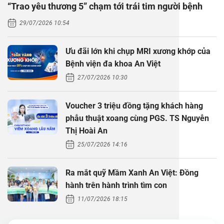
“Trao yêu thương 5” chạm tới trái tim người bệnh
Thăm dò 
Phẫu thuậ
Hỏi đáp c
29/07/2026 10:54
Khám sức 
Giải phẫu
Phẫu thuậ
Gói khám 
Chính sác
Ưu đãi lớn khi chụp MRI xương khớp của
Khám sức 
Nội Thần 
Phẫu thuậ
Gói khám
Bệnh viện đa khoa An Việt
27/07/2026 10:30
Chuyên kh
Voucher 3 triệu đồng tặng khách hàng
phẫu thuật xoang cùng PGS. TS Nguyễn
Thị Hoài An
25/07/2026 14:16
Ra mắt quỹ Mầm Xanh An Việt: Đồng
hành trên hành trình tìm con
11/07/2026 18:15