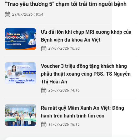
“Trao yêu thương 5” chạm tới trái tim người bệnh
Thăm dò 
Phẫu thuậ
Hỏi đáp c
29/07/2026 10:54
Khám sức 
Giải phẫu
Phẫu thuậ
Gói khám 
Chính sác
Ưu đãi lớn khi chụp MRI xương khớp của
Khám sức 
Nội Thần 
Phẫu thuậ
Gói khám
Bệnh viện đa khoa An Việt
27/07/2026 10:30
Chuyên kh
Voucher 3 triệu đồng tặng khách hàng
phẫu thuật xoang cùng PGS. TS Nguyễn
Thị Hoài An
25/07/2026 14:16
Ra mắt quỹ Mầm Xanh An Việt: Đồng
hành trên hành trình tìm con
11/07/2026 18:15