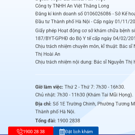
Công ty TNHH An Việt Thăng Long
Đăng kí kinh doanh số 0106026086 - Sở Kế ho
Đầu tư Thành phố Hà Nội - Cấp ngày 01/11/2
Giấy phép Hoạt động cơ sở khám chữa bệnh s
187/BYT-GPHĐ do Bộ Y tế cấp ngày 04/02/20
Chịu trách nhiệm chuyên môn, kĩ thuật: Bác sĩ
Thị Hoài An
Chịu trách nhiệm nội dung: Bác sĩ Nguyễn Thị 
Giờ làm việc:
Thứ 2 - Thứ 7: 7h30 - 16h30.
Chủ nhật: 7h30 - 11h30 (Khám Tai Mũi Họng).
Địa chỉ:
Số 1E Trường Chinh, Phường Tương M
Thành phố Hà Nội.
Tổng đài:
1900 2838
1900 28 38
Đặt lịch khám