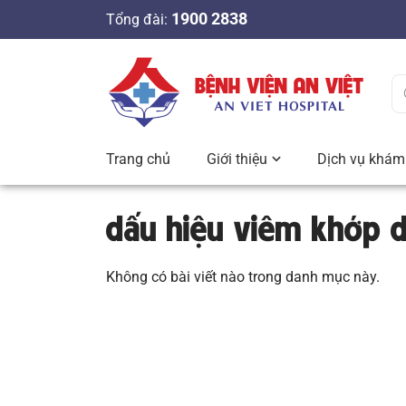
S
1900 2838
Tổng đài:
k
i
p
t
o
c
Trang chủ
Giới thiệu
Dịch vụ khám 
o
n
dấu hiệu viêm khớp 
t
e
n
Không có bài viết nào trong danh mục này.
t