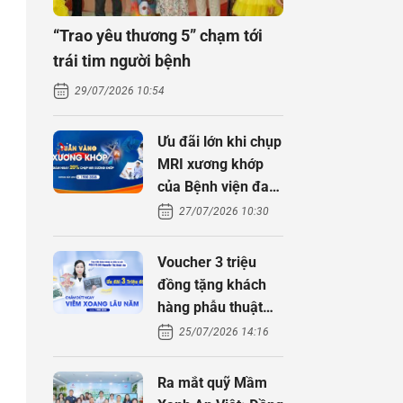
“Trao yêu thương 5” chạm tới
trái tim người bệnh
29/07/2026 10:54
Ưu đãi lớn khi chụp
MRI xương khớp
của Bệnh viện đa
khoa An Việt
27/07/2026 10:30
Voucher 3 triệu
đồng tặng khách
hàng phẫu thuật
xoang cùng PGS.
25/07/2026 14:16
TS Nguyễn Thị
Hoài An
Ra mắt quỹ Mầm