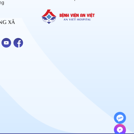
ng
NG XÃ