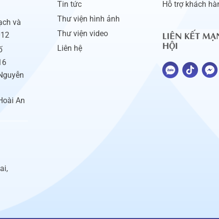
Tin tức
Hỗ trợ khách hà
Thư viện hình ảnh
ạch và
LIÊN KẾT MẠ
Thư viện video
012
HỘI
Liên hệ
ố
16
 Nguyễn
Hoài An
ai,