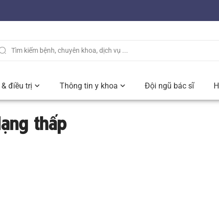
& điều trị
Thông tin y khoa
Đội ngũ bác sĩ
H
dạng thấp