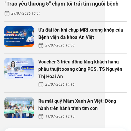
“Trao yêu thương 5” chạm tới trái tim người bệnh
Thăm dò 
Phẫu thuậ
Hỏi đáp c
29/07/2026 10:54
Khám sức 
Giải phẫu
Phẫu thuậ
Gói khám 
Chính sác
Ưu đãi lớn khi chụp MRI xương khớp của
Khám sức 
Nội Thần 
Phẫu thuậ
Gói khám
Bệnh viện đa khoa An Việt
27/07/2026 10:30
Chuyên kh
Voucher 3 triệu đồng tặng khách hàng
phẫu thuật xoang cùng PGS. TS Nguyễn
Thị Hoài An
25/07/2026 14:16
Ra mắt quỹ Mầm Xanh An Việt: Đồng
hành trên hành trình tìm con
11/07/2026 18:15