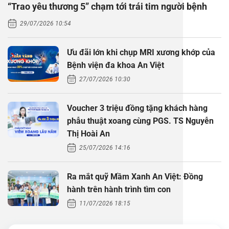
“Trao yêu thương 5” chạm tới trái tim người bệnh
Thăm dò 
Phẫu thuậ
Hỏi đáp c
29/07/2026 10:54
Khám sức 
Giải phẫu
Phẫu thuậ
Gói khám 
Chính sác
Ưu đãi lớn khi chụp MRI xương khớp của
Khám sức 
Nội Thần 
Phẫu thuậ
Gói khám
Bệnh viện đa khoa An Việt
27/07/2026 10:30
Chuyên kh
Voucher 3 triệu đồng tặng khách hàng
phẫu thuật xoang cùng PGS. TS Nguyễn
Thị Hoài An
25/07/2026 14:16
Ra mắt quỹ Mầm Xanh An Việt: Đồng
hành trên hành trình tìm con
11/07/2026 18:15