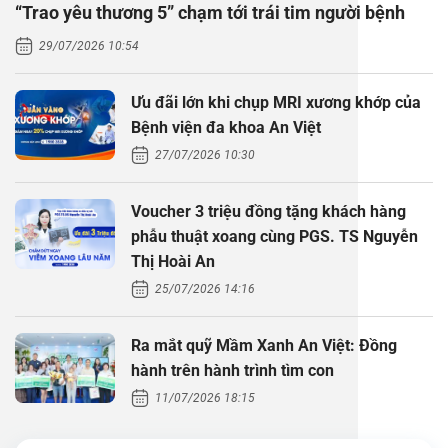
“Trao yêu thương 5” chạm tới trái tim người bệnh
Thăm dò 
Phẫu thuậ
Hỏi đáp c
29/07/2026 10:54
Khám sức 
Giải phẫu
Phẫu thuậ
Gói khám 
Chính sác
Ưu đãi lớn khi chụp MRI xương khớp của
Khám sức 
Nội Thần 
Phẫu thuậ
Gói khám
Bệnh viện đa khoa An Việt
27/07/2026 10:30
Chuyên kh
Voucher 3 triệu đồng tặng khách hàng
phẫu thuật xoang cùng PGS. TS Nguyễn
Thị Hoài An
25/07/2026 14:16
Ra mắt quỹ Mầm Xanh An Việt: Đồng
hành trên hành trình tìm con
11/07/2026 18:15