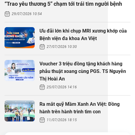
“Trao yêu thương 5” chạm tới trái tim người bệnh
Thăm dò 
Phẫu thuậ
Hỏi đáp c
29/07/2026 10:54
Khám sức 
Giải phẫu
Phẫu thuậ
Gói khám 
Chính sác
Ưu đãi lớn khi chụp MRI xương khớp của
Khám sức 
Nội Thần 
Phẫu thuậ
Gói khám
Bệnh viện đa khoa An Việt
27/07/2026 10:30
Chuyên kh
Voucher 3 triệu đồng tặng khách hàng
phẫu thuật xoang cùng PGS. TS Nguyễn
Thị Hoài An
25/07/2026 14:16
Ra mắt quỹ Mầm Xanh An Việt: Đồng
hành trên hành trình tìm con
11/07/2026 18:15