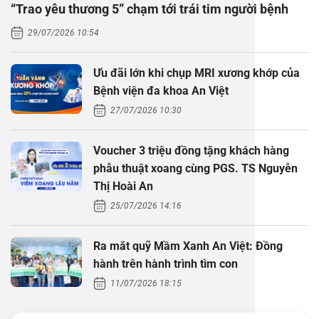
“Trao yêu thương 5” chạm tới trái tim người bệnh
Thăm dò 
Phẫu thuậ
Hỏi đáp c
29/07/2026 10:54
Khám sức 
Giải phẫu
Phẫu thuậ
Gói khám 
Chính sác
Ưu đãi lớn khi chụp MRI xương khớp của
Khám sức 
Nội Thần 
Phẫu thuậ
Gói khám
Bệnh viện đa khoa An Việt
27/07/2026 10:30
Chuyên kh
Voucher 3 triệu đồng tặng khách hàng
phẫu thuật xoang cùng PGS. TS Nguyễn
Thị Hoài An
25/07/2026 14:16
Ra mắt quỹ Mầm Xanh An Việt: Đồng
hành trên hành trình tìm con
11/07/2026 18:15