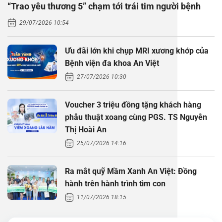
“Trao yêu thương 5” chạm tới trái tim người bệnh
Thăm dò 
Phẫu thuậ
Hỏi đáp c
29/07/2026 10:54
Khám sức 
Giải phẫu
Phẫu thuậ
Gói khám 
Chính sác
Ưu đãi lớn khi chụp MRI xương khớp của
Khám sức 
Nội Thần 
Phẫu thuậ
Gói khám
Bệnh viện đa khoa An Việt
27/07/2026 10:30
Chuyên kh
Voucher 3 triệu đồng tặng khách hàng
phẫu thuật xoang cùng PGS. TS Nguyễn
Thị Hoài An
25/07/2026 14:16
Ra mắt quỹ Mầm Xanh An Việt: Đồng
hành trên hành trình tìm con
11/07/2026 18:15