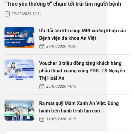
“Trao yêu thương 5” chạm tới trái tim người bệnh
Thăm dò 
Phẫu thuậ
Hỏi đáp c
29/07/2026 10:54
Khám sức 
Giải phẫu
Phẫu thuậ
Gói khám 
Chính sác
Ưu đãi lớn khi chụp MRI xương khớp của
Khám sức 
Nội Thần 
Phẫu thuậ
Gói khám
Bệnh viện đa khoa An Việt
27/07/2026 10:30
Chuyên kh
Voucher 3 triệu đồng tặng khách hàng
phẫu thuật xoang cùng PGS. TS Nguyễn
Thị Hoài An
25/07/2026 14:16
Ra mắt quỹ Mầm Xanh An Việt: Đồng
hành trên hành trình tìm con
11/07/2026 18:15