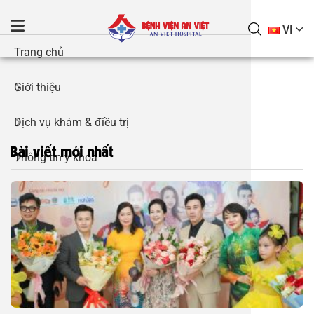
S
k
VI
i
Trang chủ
Giới thiệ
Khám bện
Tai Mũi 
Phẫu thuậ
Điều trị s
Gói Khám
Tai Mũi 
Danh mục 
Báo chí n
p
rối loạn nội tiết
t
Giới thiệu
Đối tác –
Nội tiết 
Phẫu thu
Điều trị v
Khám sức 
Bệnh tổn
Giờ làm v
Hoạt độn
o
Không có bài viết nào trong danh mục này.
c
Dịch vụ khám & điều trị
Thư viện 
Tiết niệu
Phẫu thu
Điều trị v
Gói khám 
Nam khoa 
Ứng dụng 
Cuộc thi v
o
Bài viết mới nhất
n
Thông tin y khoa
Thư viện 
Sản phụ 
Xét nghi
Phẫu thuậ
Điều trị g
Khám sức 
Nhi khoa
Quy trìn
Tin tuyển
t
e
Đội ngũ bác sĩ
Thư viện t
Gói khám
Nhi khoa
Phẫu thu
Điều trị t
Gói khám 
Nội tiết 
Hướng dẫ
n
t
Hỗ trợ khách hàng
Khám sức
Chẩn đoá
Tin sự ki
Phẫu thuậ
Gói Khám
Sản phụ 
Hướng dẫn
Tin tức
Phẫu thuậ
Sản phụ 
Đặt ống t
Điều trị ph
Gói khám 
Chính sác
Liên hệ
Phẫu thuậ
Chuyên k
Phẫu thuậ
Gói khám 