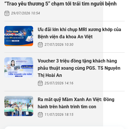
“Trao yêu thương 5” chạm tới trái tim người bệnh
Thăm dò 
Phẫu thuậ
Hỏi đáp c
29/07/2026 10:54
Khám sức 
Giải phẫu
Phẫu thuậ
Gói khám 
Chính sác
Ưu đãi lớn khi chụp MRI xương khớp của
Khám sức 
Nội Thần 
Phẫu thuậ
Gói khám
Bệnh viện đa khoa An Việt
27/07/2026 10:30
Chuyên kh
Voucher 3 triệu đồng tặng khách hàng
phẫu thuật xoang cùng PGS. TS Nguyễn
Thị Hoài An
25/07/2026 14:16
Ra mắt quỹ Mầm Xanh An Việt: Đồng
hành trên hành trình tìm con
11/07/2026 18:15