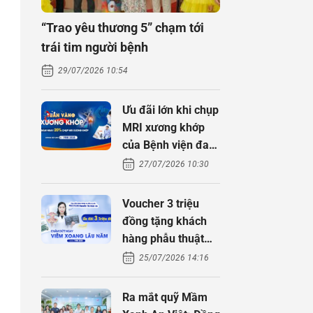
“Trao yêu thương 5” chạm tới
trái tim người bệnh
29/07/2026 10:54
Ưu đãi lớn khi chụp
MRI xương khớp
của Bệnh viện đa
khoa An Việt
27/07/2026 10:30
Voucher 3 triệu
đồng tặng khách
hàng phẫu thuật
xoang cùng PGS.
25/07/2026 14:16
TS Nguyễn Thị
Hoài An
Ra mắt quỹ Mầm