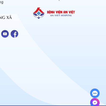
ng
NG XÃ