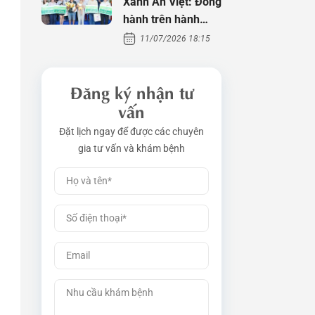
Xanh An Việt: Đồng
hành trên hành
trình tìm con
11/07/2026 18:15
Đăng ký nhận tư
vấn
Đặt lịch ngay để được các chuyên
gia tư vấn và khám bệnh