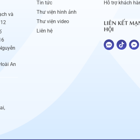
Tin tức
Hỗ trợ khách hà
Thư viện hình ảnh
ạch và
LIÊN KẾT MẠ
Thư viện video
012
HỘI
Liên hệ
ố
16
 Nguyễn
Hoài An
ai,