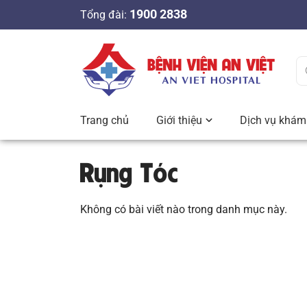
S
1900 2838
Tổng đài:
k
i
p
t
o
c
Trang chủ
Giới thiệu
Dịch vụ khám 
o
n
Rụng Tóc
t
e
n
Không có bài viết nào trong danh mục này.
t