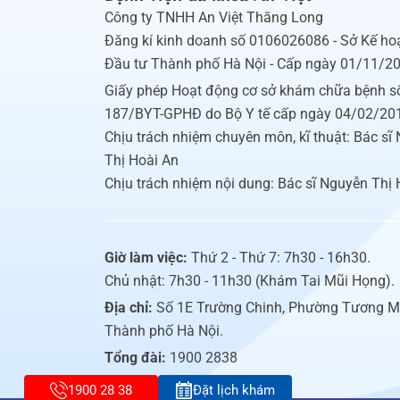
Công ty TNHH An Việt Thăng Long
Đăng kí kinh doanh số 0106026086 - Sở Kế ho
Đầu tư Thành phố Hà Nội - Cấp ngày 01/11/2
Giấy phép Hoạt động cơ sở khám chữa bệnh s
187/BYT-GPHĐ do Bộ Y tế cấp ngày 04/02/20
Chịu trách nhiệm chuyên môn, kĩ thuật: Bác sĩ
Thị Hoài An
Chịu trách nhiệm nội dung: Bác sĩ Nguyễn Thị 
Giờ làm việc:
Thứ 2 - Thứ 7: 7h30 - 16h30.
Chủ nhật: 7h30 - 11h30 (Khám Tai Mũi Họng).
Địa chỉ:
Số 1E Trường Chinh, Phường Tương M
Thành phố Hà Nội.
Tổng đài:
1900 2838
1900 28 38
Đặt lịch khám