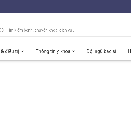
& điều trị
Thông tin y khoa
Đội ngũ bác sĩ
H