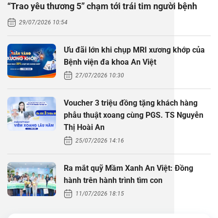
“Trao yêu thương 5” chạm tới trái tim người bệnh
Thăm dò 
Phẫu thuậ
Hỏi đáp c
29/07/2026 10:54
Khám sức 
Giải phẫu
Phẫu thuậ
Gói khám 
Chính sác
Ưu đãi lớn khi chụp MRI xương khớp của
Khám sức 
Nội Thần 
Phẫu thuậ
Gói khám
Bệnh viện đa khoa An Việt
27/07/2026 10:30
Chuyên kh
Voucher 3 triệu đồng tặng khách hàng
phẫu thuật xoang cùng PGS. TS Nguyễn
Thị Hoài An
25/07/2026 14:16
Ra mắt quỹ Mầm Xanh An Việt: Đồng
hành trên hành trình tìm con
11/07/2026 18:15