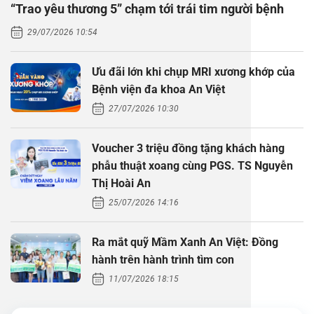
“Trao yêu thương 5” chạm tới trái tim người bệnh
Thăm dò 
Phẫu thuậ
Hỏi đáp c
29/07/2026 10:54
Khám sức 
Giải phẫu
Phẫu thuậ
Gói khám 
Chính sác
Ưu đãi lớn khi chụp MRI xương khớp của
Khám sức 
Nội Thần 
Phẫu thuậ
Gói khám
Bệnh viện đa khoa An Việt
27/07/2026 10:30
Chuyên kh
Voucher 3 triệu đồng tặng khách hàng
phẫu thuật xoang cùng PGS. TS Nguyễn
Thị Hoài An
25/07/2026 14:16
Ra mắt quỹ Mầm Xanh An Việt: Đồng
hành trên hành trình tìm con
11/07/2026 18:15