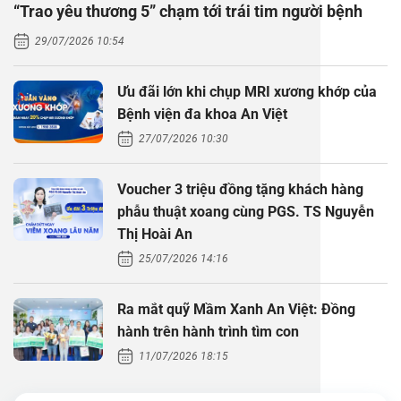
“Trao yêu thương 5” chạm tới trái tim người bệnh
Thăm dò 
Phẫu thuậ
Hỏi đáp c
29/07/2026 10:54
Khám sức 
Giải phẫu
Phẫu thuậ
Gói khám 
Chính sác
Ưu đãi lớn khi chụp MRI xương khớp của
Khám sức 
Nội Thần 
Phẫu thuậ
Gói khám
Bệnh viện đa khoa An Việt
27/07/2026 10:30
Chuyên kh
Voucher 3 triệu đồng tặng khách hàng
phẫu thuật xoang cùng PGS. TS Nguyễn
Thị Hoài An
25/07/2026 14:16
Ra mắt quỹ Mầm Xanh An Việt: Đồng
hành trên hành trình tìm con
11/07/2026 18:15