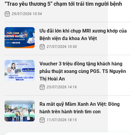
“Trao yêu thương 5” chạm tới trái tim người bệnh
Thăm dò 
Phẫu thuậ
Hỏi đáp c
29/07/2026 10:54
Khám sức 
Giải phẫu
Phẫu thuậ
Gói khám 
Chính sác
Ưu đãi lớn khi chụp MRI xương khớp của
Khám sức 
Nội Thần 
Phẫu thuậ
Gói khám
Bệnh viện đa khoa An Việt
27/07/2026 10:30
Chuyên kh
Voucher 3 triệu đồng tặng khách hàng
phẫu thuật xoang cùng PGS. TS Nguyễn
Thị Hoài An
25/07/2026 14:16
Ra mắt quỹ Mầm Xanh An Việt: Đồng
hành trên hành trình tìm con
11/07/2026 18:15