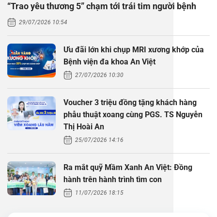
“Trao yêu thương 5” chạm tới trái tim người bệnh
Thăm dò 
Phẫu thuậ
Hỏi đáp c
29/07/2026 10:54
Khám sức 
Giải phẫu
Phẫu thuậ
Gói khám 
Chính sác
Ưu đãi lớn khi chụp MRI xương khớp của
Khám sức 
Nội Thần 
Phẫu thuậ
Gói khám
Bệnh viện đa khoa An Việt
27/07/2026 10:30
Chuyên kh
Voucher 3 triệu đồng tặng khách hàng
phẫu thuật xoang cùng PGS. TS Nguyễn
Thị Hoài An
25/07/2026 14:16
Ra mắt quỹ Mầm Xanh An Việt: Đồng
hành trên hành trình tìm con
11/07/2026 18:15