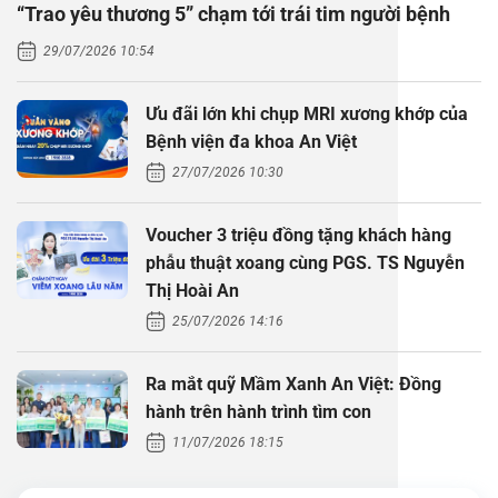
“Trao yêu thương 5” chạm tới trái tim người bệnh
Thăm dò 
Phẫu thuậ
Hỏi đáp c
29/07/2026 10:54
Khám sức 
Giải phẫu
Phẫu thuậ
Gói khám 
Chính sác
Ưu đãi lớn khi chụp MRI xương khớp của
Khám sức 
Nội Thần 
Phẫu thuậ
Gói khám
Bệnh viện đa khoa An Việt
27/07/2026 10:30
Chuyên kh
Voucher 3 triệu đồng tặng khách hàng
phẫu thuật xoang cùng PGS. TS Nguyễn
Thị Hoài An
25/07/2026 14:16
Ra mắt quỹ Mầm Xanh An Việt: Đồng
hành trên hành trình tìm con
11/07/2026 18:15