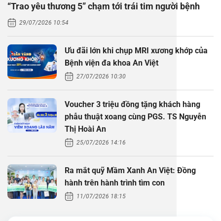
“Trao yêu thương 5” chạm tới trái tim người bệnh
Thăm dò 
Phẫu thuậ
Hỏi đáp c
29/07/2026 10:54
Khám sức 
Giải phẫu
Phẫu thuậ
Gói khám 
Chính sác
Ưu đãi lớn khi chụp MRI xương khớp của
Khám sức 
Nội Thần 
Phẫu thuậ
Gói khám
Bệnh viện đa khoa An Việt
27/07/2026 10:30
Chuyên kh
Voucher 3 triệu đồng tặng khách hàng
phẫu thuật xoang cùng PGS. TS Nguyễn
Thị Hoài An
25/07/2026 14:16
Ra mắt quỹ Mầm Xanh An Việt: Đồng
hành trên hành trình tìm con
11/07/2026 18:15