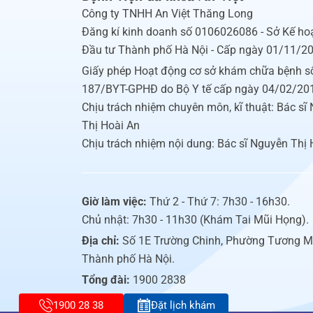
Công ty TNHH An Việt Thăng Long
Đăng kí kinh doanh số 0106026086 - Sở Kế ho
Đầu tư Thành phố Hà Nội - Cấp ngày 01/11/2
Giấy phép Hoạt động cơ sở khám chữa bệnh s
187/BYT-GPHĐ do Bộ Y tế cấp ngày 04/02/20
Chịu trách nhiệm chuyên môn, kĩ thuật: Bác sĩ
Thị Hoài An
Chịu trách nhiệm nội dung: Bác sĩ Nguyễn Thị 
Giờ làm việc:
Thứ 2 - Thứ 7: 7h30 - 16h30.
Chủ nhật: 7h30 - 11h30 (Khám Tai Mũi Họng).
Địa chỉ:
Số 1E Trường Chinh, Phường Tương M
Thành phố Hà Nội.
Tổng đài:
1900 2838
1900 28 38
Đặt lịch khám