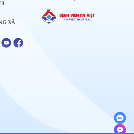
ng
NG XÃ