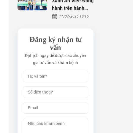
Xanh An Việt: Đồng
hành trên hành
trình tìm con
11/07/2026 18:15
Đăng ký nhận tư
vấn
Đặt lịch ngay để được các chuyên
gia tư vấn và khám bệnh