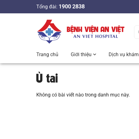
S
1900 2838
Tổng đài:
k
i
p
t
o
c
Trang chủ
Giới thiệu
Dịch vụ khám 
o
n
Ù tai
t
e
n
Không có bài viết nào trong danh mục này.
t