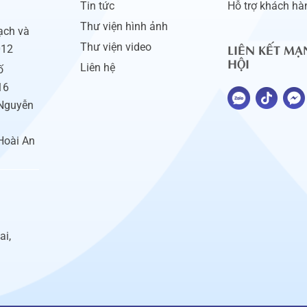
Tin tức
Hỗ trợ khách hà
Thư viện hình ảnh
ạch và
LIÊN KẾT MẠ
Thư viện video
012
HỘI
Liên hệ
ố
16
 Nguyễn
Hoài An
ai,