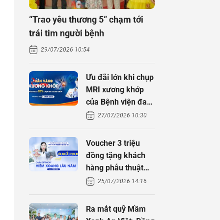
“Trao yêu thương 5” chạm tới
trái tim người bệnh
29/07/2026 10:54
Ưu đãi lớn khi chụp
MRI xương khớp
của Bệnh viện đa
khoa An Việt
27/07/2026 10:30
Voucher 3 triệu
đồng tặng khách
hàng phẫu thuật
xoang cùng PGS.
25/07/2026 14:16
TS Nguyễn Thị
Hoài An
Ra mắt quỹ Mầm