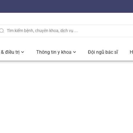
& điều trị
Thông tin y khoa
Đội ngũ bác sĩ
H