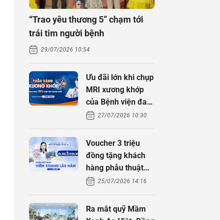
“Trao yêu thương 5” chạm tới
trái tim người bệnh
29/07/2026 10:54
Ưu đãi lớn khi chụp
MRI xương khớp
của Bệnh viện đa
khoa An Việt
27/07/2026 10:30
Voucher 3 triệu
đồng tặng khách
hàng phẫu thuật
xoang cùng PGS.
25/07/2026 14:16
TS Nguyễn Thị
Hoài An
Ra mắt quỹ Mầm