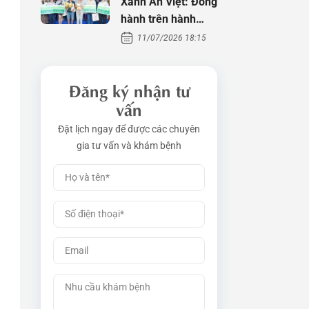
Xanh An Việt: Đồng
hành trên hành
trình tìm con
11/07/2026 18:15
Đăng ký nhận tư
vấn
Đặt lịch ngay để được các chuyên
gia tư vấn và khám bệnh