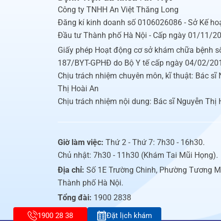
Công ty TNHH An Việt Thăng Long
Đăng kí kinh doanh số 0106026086 - Sở Kế ho
Đầu tư Thành phố Hà Nội - Cấp ngày 01/11/2
Giấy phép Hoạt động cơ sở khám chữa bệnh s
187/BYT-GPHĐ do Bộ Y tế cấp ngày 04/02/20
Chịu trách nhiệm chuyên môn, kĩ thuật: Bác sĩ
Thị Hoài An
Chịu trách nhiệm nội dung: Bác sĩ Nguyễn Thị 
Giờ làm việc:
Thứ 2 - Thứ 7: 7h30 - 16h30.
Chủ nhật: 7h30 - 11h30 (Khám Tai Mũi Họng).
Địa chỉ:
Số 1E Trường Chinh, Phường Tương M
Thành phố Hà Nội.
Tổng đài:
1900 2838
1900 28 38
Đặt lịch khám