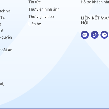
Tin tức
Hỗ trợ khách hà
Thư viện hình ảnh
ạch và
LIÊN KẾT MẠ
Thư viện video
012
HỘI
Liên hệ
ố
16
 Nguyễn
Hoài An
ai,