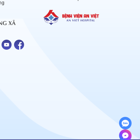
ng
NG XÃ