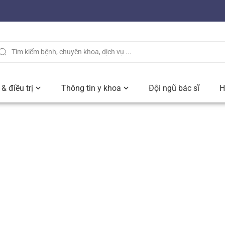
& điều trị
Thông tin y khoa
Đội ngũ bác sĩ
H