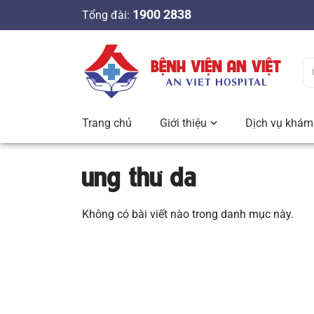
S
1900 2838
Tổng đài:
k
i
p
t
o
c
Trang chủ
Giới thiệu
Dịch vụ khám 
o
n
ung thư da
t
e
n
Không có bài viết nào trong danh mục này.
t