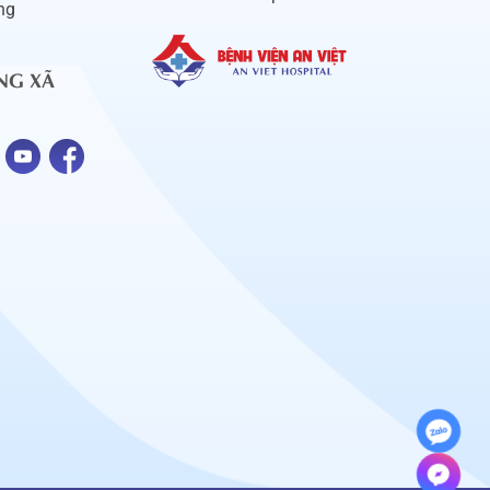
ng
NG XÃ