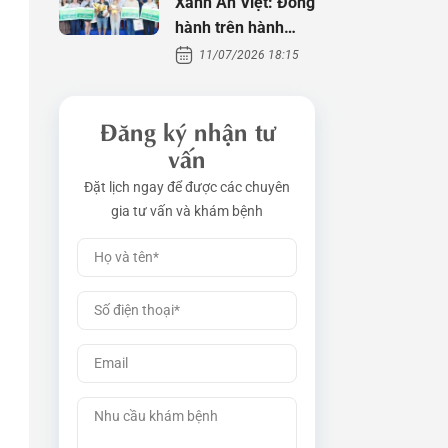
Xanh An Việt: Đồng
hành trên hành
trình tìm con
11/07/2026 18:15
Đăng ký nhận tư
vấn
Đặt lịch ngay để được các chuyên
gia tư vấn và khám bệnh