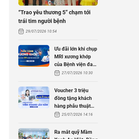
“Trao yêu thương 5” chạm tới
trái tim người bệnh
29/07/2026 10:54
Ưu đãi lớn khi chụp
MRI xương khớp
của Bệnh viện đa
khoa An Việt
27/07/2026 10:30
Voucher 3 triệu
đồng tặng khách
hàng phẫu thuật
xoang cùng PGS.
25/07/2026 14:16
TS Nguyễn Thị
Hoài An
Ra mắt quỹ Mầm