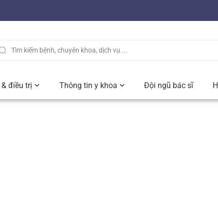
& điều trị
Thông tin y khoa
Đội ngũ bác sĩ
H