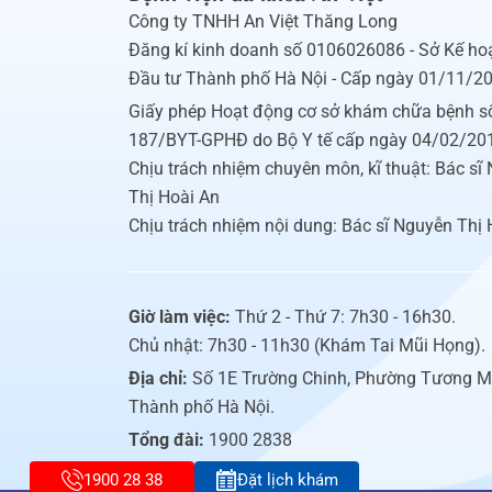
Công ty TNHH An Việt Thăng Long
Đăng kí kinh doanh số 0106026086 - Sở Kế ho
Đầu tư Thành phố Hà Nội - Cấp ngày 01/11/2
Giấy phép Hoạt động cơ sở khám chữa bệnh s
187/BYT-GPHĐ do Bộ Y tế cấp ngày 04/02/20
Chịu trách nhiệm chuyên môn, kĩ thuật: Bác sĩ
Thị Hoài An
Chịu trách nhiệm nội dung: Bác sĩ Nguyễn Thị 
Giờ làm việc:
Thứ 2 - Thứ 7: 7h30 - 16h30.
Chủ nhật: 7h30 - 11h30 (Khám Tai Mũi Họng).
Địa chỉ:
Số 1E Trường Chinh, Phường Tương M
Thành phố Hà Nội.
Tổng đài:
1900 2838
1900 28 38
Đặt lịch khám