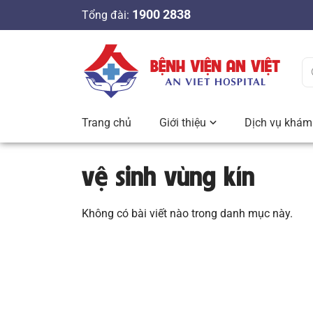
S
1900 2838
Tổng đài:
k
i
p
t
o
c
Trang chủ
Giới thiệu
Dịch vụ khám 
o
n
vệ sinh vùng kín
t
e
n
Không có bài viết nào trong danh mục này.
t