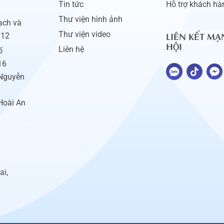
Tin tức
Hỗ trợ khách hà
Thư viện hình ảnh
ạch và
LIÊN KẾT MẠ
Thư viện video
012
HỘI
Liên hệ
ố
16
 Nguyễn
Hoài An
ai,