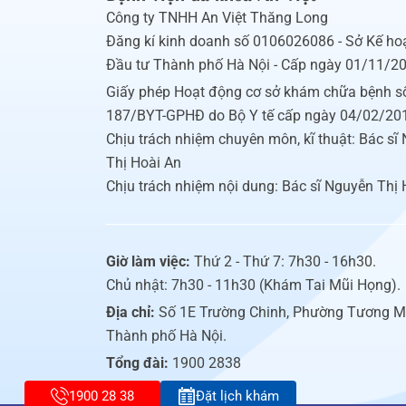
Công ty TNHH An Việt Thăng Long
Đăng kí kinh doanh số 0106026086 - Sở Kế ho
Đầu tư Thành phố Hà Nội - Cấp ngày 01/11/2
Giấy phép Hoạt động cơ sở khám chữa bệnh s
187/BYT-GPHĐ do Bộ Y tế cấp ngày 04/02/20
Chịu trách nhiệm chuyên môn, kĩ thuật: Bác sĩ
Thị Hoài An
Chịu trách nhiệm nội dung: Bác sĩ Nguyễn Thị 
Giờ làm việc:
Thứ 2 - Thứ 7: 7h30 - 16h30.
Chủ nhật: 7h30 - 11h30 (Khám Tai Mũi Họng).
Địa chỉ:
Số 1E Trường Chinh, Phường Tương M
Thành phố Hà Nội.
Tổng đài:
1900 2838
1900 28 38
Đặt lịch khám