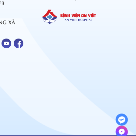
ng
NG XÃ