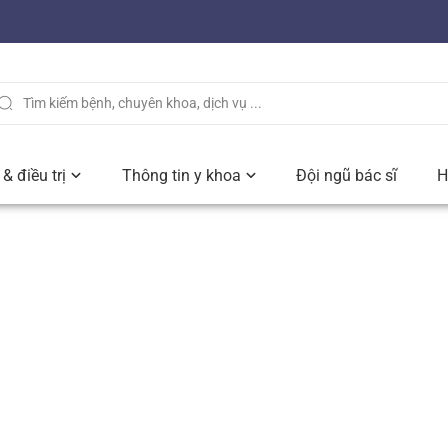
& điều trị
Thông tin y khoa
Đội ngũ bác sĩ
H