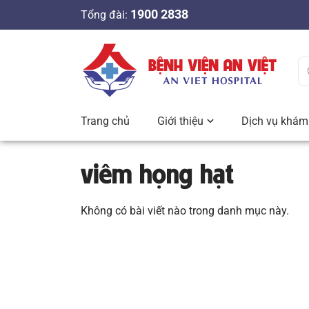
S
1900 2838
Tổng đài:
k
i
p
t
o
c
Trang chủ
Giới thiệu
Dịch vụ khám 
o
n
viêm họng hạt
t
e
n
Không có bài viết nào trong danh mục này.
t