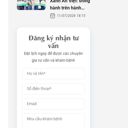
Xanh An Việt: Đồng
hành trên hành
trình tìm con
11/07/2026 18:15
Đăng ký nhận tư
vấn
Đặt lịch ngay để được các chuyên
gia tư vấn và khám bệnh