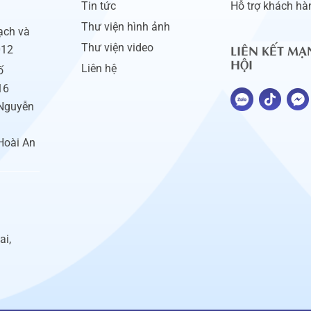
Tin tức
Hỗ trợ khách hà
Thư viện hình ảnh
ạch và
LIÊN KẾT MẠ
Thư viện video
012
HỘI
Liên hệ
ố
16
 Nguyễn
Hoài An
ai,