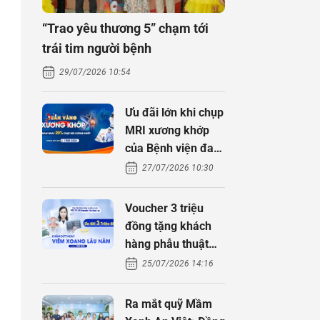
“Trao yêu thương 5” chạm tới
trái tim người bệnh
29/07/2026 10:54
Ưu đãi lớn khi chụp
MRI xương khớp
của Bệnh viện đa
khoa An Việt
27/07/2026 10:30
Voucher 3 triệu
đồng tặng khách
hàng phẫu thuật
xoang cùng PGS.
25/07/2026 14:16
TS Nguyễn Thị
Hoài An
Ra mắt quỹ Mầm