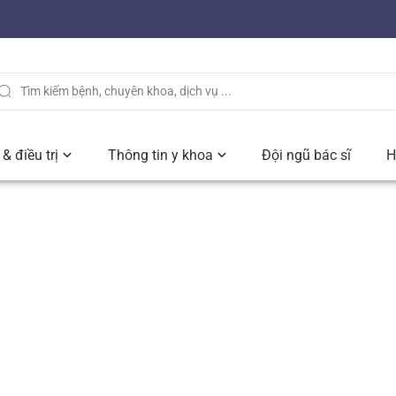
& điều trị
Thông tin y khoa
Đội ngũ bác sĩ
H