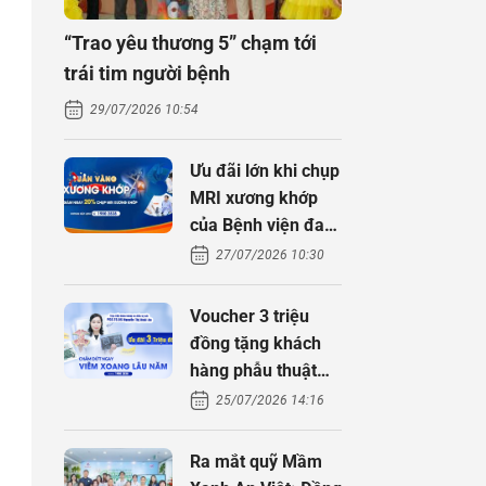
“Trao yêu thương 5” chạm tới
trái tim người bệnh
29/07/2026 10:54
Ưu đãi lớn khi chụp
MRI xương khớp
của Bệnh viện đa
khoa An Việt
27/07/2026 10:30
Voucher 3 triệu
đồng tặng khách
hàng phẫu thuật
xoang cùng PGS.
25/07/2026 14:16
TS Nguyễn Thị
Hoài An
Ra mắt quỹ Mầm