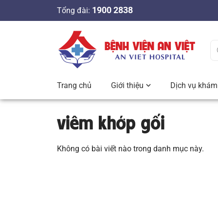
S
1900 2838
Tổng đài:
k
i
p
t
o
c
Trang chủ
Giới thiệu
Dịch vụ khám 
o
n
viêm khớp gối
t
e
n
Không có bài viết nào trong danh mục này.
t