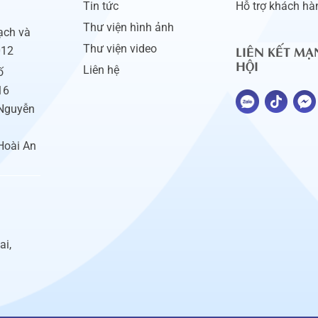
Tin tức
Hỗ trợ khách hà
Thư viện hình ảnh
ạch và
LIÊN KẾT MẠ
Thư viện video
012
HỘI
Liên hệ
ố
16
 Nguyễn
Hoài An
ai,