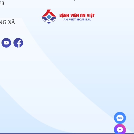
ng
NG XÃ