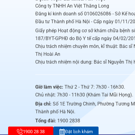
Công ty TNHH An Việt Thăng Long
Đăng kí kinh doanh số 0106026086 - Sở Kế ho
Đầu tư Thành phố Hà Nội - Cấp ngày 01/11/2
Giấy phép Hoạt động cơ sở khám chữa bệnh s
187/BYT-GPHĐ do Bộ Y tế cấp ngày 04/02/20
Chịu trách nhiệm chuyên môn, kĩ thuật: Bác sĩ
Thị Hoài An
Chịu trách nhiệm nội dung: Bác sĩ Nguyễn Thị 
Giờ làm việc:
Thứ 2 - Thứ 7: 7h30 - 16h30.
Chủ nhật: 7h30 - 11h30 (Khám Tai Mũi Họng).
Địa chỉ:
Số 1E Trường Chinh, Phường Tương M
Thành phố Hà Nội.
Tổng đài:
1900 2838
1900 28 38
Đặt lịch khám