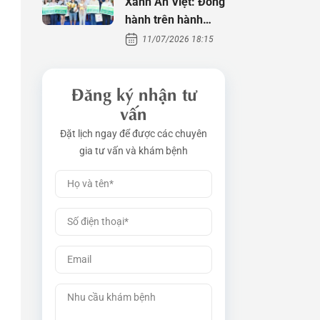
Xanh An Việt: Đồng
hành trên hành
trình tìm con
11/07/2026 18:15
Đăng ký nhận tư
vấn
Đặt lịch ngay để được các chuyên
gia tư vấn và khám bệnh