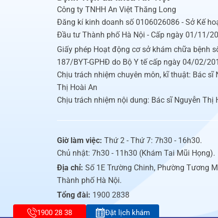
Công ty TNHH An Việt Thăng Long
Đăng kí kinh doanh số 0106026086 - Sở Kế ho
Đầu tư Thành phố Hà Nội - Cấp ngày 01/11/2
Giấy phép Hoạt động cơ sở khám chữa bệnh s
187/BYT-GPHĐ do Bộ Y tế cấp ngày 04/02/20
Chịu trách nhiệm chuyên môn, kĩ thuật: Bác sĩ
Thị Hoài An
Chịu trách nhiệm nội dung: Bác sĩ Nguyễn Thị 
Giờ làm việc:
Thứ 2 - Thứ 7: 7h30 - 16h30.
Chủ nhật: 7h30 - 11h30 (Khám Tai Mũi Họng).
Địa chỉ:
Số 1E Trường Chinh, Phường Tương M
Thành phố Hà Nội.
Tổng đài:
1900 2838
1900 28 38
Đặt lịch khám