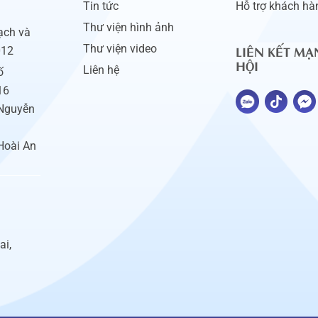
Tin tức
Hỗ trợ khách hà
Thư viện hình ảnh
ạch và
LIÊN KẾT MẠ
Thư viện video
012
HỘI
Liên hệ
ố
16
 Nguyễn
Hoài An
ai,