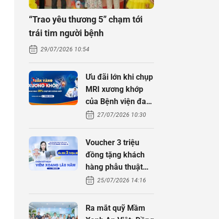
“Trao yêu thương 5” chạm tới
trái tim người bệnh
29/07/2026 10:54
Ưu đãi lớn khi chụp
MRI xương khớp
của Bệnh viện đa
khoa An Việt
27/07/2026 10:30
Voucher 3 triệu
đồng tặng khách
hàng phẫu thuật
xoang cùng PGS.
25/07/2026 14:16
TS Nguyễn Thị
Hoài An
Ra mắt quỹ Mầm