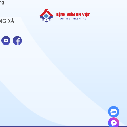
ng
NG XÃ