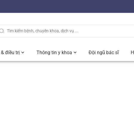
& điều trị
Thông tin y khoa
Đội ngũ bác sĩ
H