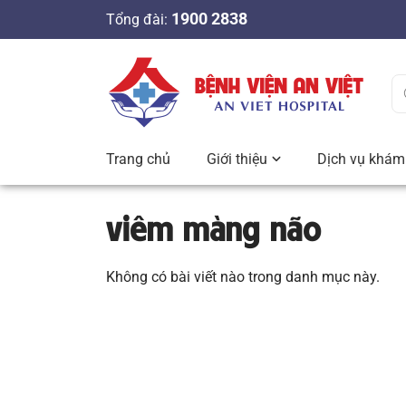
S
1900 2838
Tổng đài:
k
i
p
t
o
c
Trang chủ
Giới thiệu
Dịch vụ khám 
o
n
viêm màng não
t
e
n
Không có bài viết nào trong danh mục này.
t