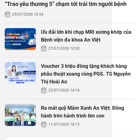
“Trao yêu thương 5” chạm tới trái tim người bệnh
Thăm dò 
Phẫu thuậ
Hỏi đáp c
29/07/2026 10:54
Khám sức 
Giải phẫu
Phẫu thuậ
Gói khám 
Chính sác
Ưu đãi lớn khi chụp MRI xương khớp của
Khám sức 
Nội Thần 
Phẫu thuậ
Gói khám
Bệnh viện đa khoa An Việt
27/07/2026 10:30
Chuyên kh
Voucher 3 triệu đồng tặng khách hàng
phẫu thuật xoang cùng PGS. TS Nguyễn
Thị Hoài An
25/07/2026 14:16
Ra mắt quỹ Mầm Xanh An Việt: Đồng
hành trên hành trình tìm con
11/07/2026 18:15