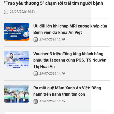
“Trao yêu thương 5” chạm tới trái tim người bệnh
Thăm dò 
Phẫu thuậ
Hỏi đáp c
29/07/2026 10:54
Khám sức 
Giải phẫu
Phẫu thuậ
Gói khám 
Chính sác
Ưu đãi lớn khi chụp MRI xương khớp của
Khám sức 
Nội Thần 
Phẫu thuậ
Gói khám
Bệnh viện đa khoa An Việt
27/07/2026 10:30
Chuyên kh
Voucher 3 triệu đồng tặng khách hàng
phẫu thuật xoang cùng PGS. TS Nguyễn
Thị Hoài An
25/07/2026 14:16
Ra mắt quỹ Mầm Xanh An Việt: Đồng
hành trên hành trình tìm con
11/07/2026 18:15