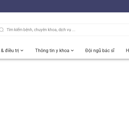
& điều trị
Thông tin y khoa
Đội ngũ bác sĩ
H