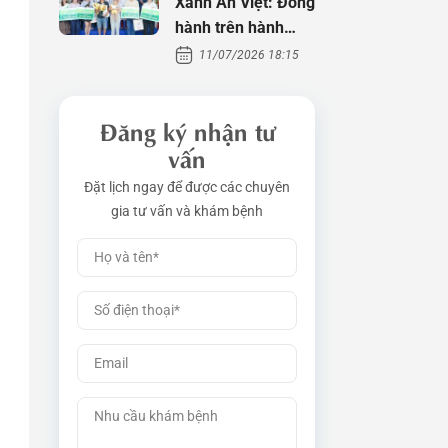
Xanh An Việt: Đồng
hành trên hành
trình tìm con
11/07/2026 18:15
Đăng ký nhận tư
vấn
Đặt lịch ngay để được các chuyên
gia tư vấn và khám bệnh