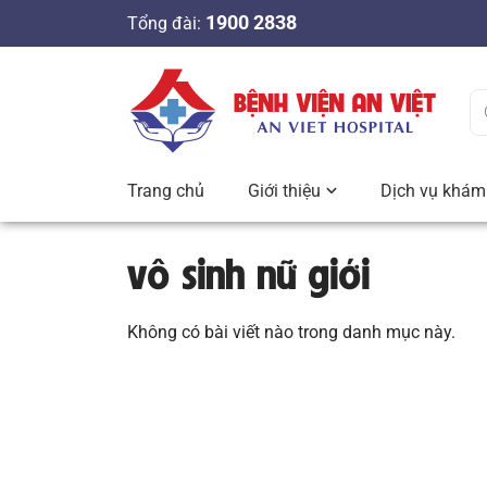
S
1900 2838
Tổng đài:
k
i
p
t
o
c
Trang chủ
Giới thiệu
Dịch vụ khám 
o
n
vô sinh nữ giới
t
e
n
Không có bài viết nào trong danh mục này.
t