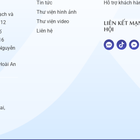
Tin tức
Hỗ trợ khách hà
Thư viện hình ảnh
ạch và
LIÊN KẾT MẠ
Thư viện video
012
HỘI
Liên hệ
ố
16
 Nguyễn
Hoài An
ai,