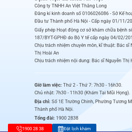
Công ty TNHH An Việt Thăng Long
Đăng kí kinh doanh số 0106026086 - Sở Kế ho
Đầu tư Thành phố Hà Nội - Cấp ngày 01/11/2
Giấy phép Hoạt động cơ sở khám chữa bệnh s
187/BYT-GPHĐ do Bộ Y tế cấp ngày 04/02/20
Chịu trách nhiệm chuyên môn, kĩ thuật: Bác sĩ
Thị Hoài An
Chịu trách nhiệm nội dung: Bác sĩ Nguyễn Thị 
Giờ làm việc:
Thứ 2 - Thứ 7: 7h30 - 16h30.
Chủ nhật: 7h30 - 11h30 (Khám Tai Mũi Họng).
Địa chỉ:
Số 1E Trường Chinh, Phường Tương M
Thành phố Hà Nội.
Tổng đài:
1900 2838
1900 28 38
Đặt lịch khám