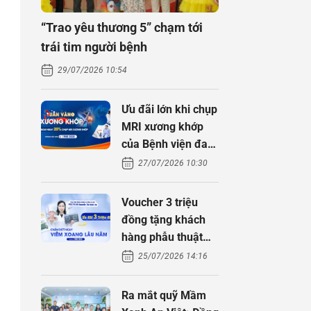
“Trao yêu thương 5” chạm tới
trái tim người bệnh
29/07/2026 10:54
Ưu đãi lớn khi chụp
MRI xương khớp
của Bệnh viện đa
khoa An Việt
27/07/2026 10:30
Voucher 3 triệu
đồng tặng khách
hàng phẫu thuật
xoang cùng PGS.
25/07/2026 14:16
TS Nguyễn Thị
Hoài An
Ra mắt quỹ Mầm