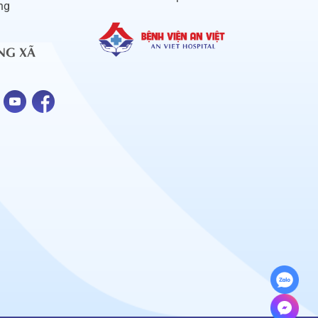
ng
NG XÃ