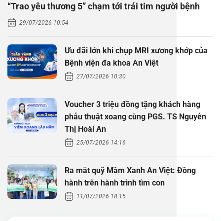
“Trao yêu thương 5” chạm tới trái tim người bệnh
Thăm dò 
Phẫu thuậ
Hỏi đáp c
29/07/2026 10:54
Khám sức 
Giải phẫu
Phẫu thuậ
Gói khám 
Chính sác
Ưu đãi lớn khi chụp MRI xương khớp của
Khám sức 
Nội Thần 
Phẫu thuậ
Gói khám
Bệnh viện đa khoa An Việt
27/07/2026 10:30
Chuyên kh
Voucher 3 triệu đồng tặng khách hàng
phẫu thuật xoang cùng PGS. TS Nguyễn
Thị Hoài An
25/07/2026 14:16
Ra mắt quỹ Mầm Xanh An Việt: Đồng
hành trên hành trình tìm con
11/07/2026 18:15