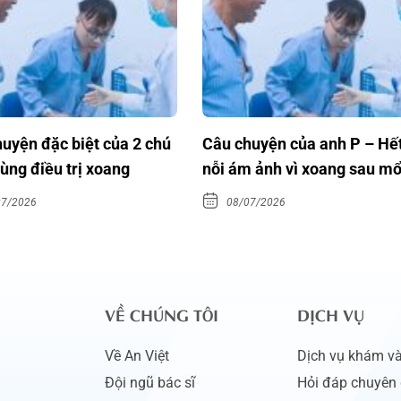
uyện đặc biệt của 2 chú
Câu chuyện của anh P – Hế
ùng điều trị xoang
nỗi ám ảnh vì xoang sau m
nội soi Laser
07/2026
08/07/2026
VỀ CHÚNG TÔI
DỊCH VỤ
Về An Việt
Dịch vụ khám và 
Đội ngũ bác sĩ
Hỏi đáp chuyên 