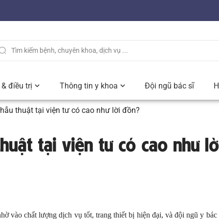
& điều trị
Thông tin y khoa
Đội ngũ bác sĩ
H
hẫu thuật tại viện tư có cao như lời đồn?
huật tại viện tư có cao như lờ
vào chất lượng dịch vụ tốt, trang thiết bị hiện đại, và đội ngũ y bác 