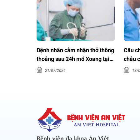
 ung thư
Bệnh nhân cảm nhận thở thông
Câu ch
00 danh
thoáng sau 24h mổ Xoang tại
cháu c
An Việt
21/07/2026
18/
Bệnh viện đa khoa An Việt