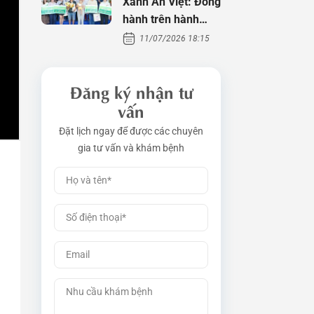
Xanh An Việt: Đồng
hành trên hành
trình tìm con
11/07/2026 18:15
Đăng ký nhận tư
vấn
Đặt lịch ngay để được các chuyên
gia tư vấn và khám bệnh