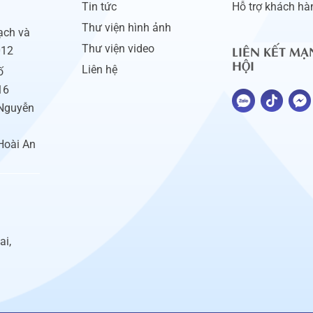
Tin tức
Hỗ trợ khách hà
Thư viện hình ảnh
ạch và
LIÊN KẾT MẠ
Thư viện video
012
HỘI
Liên hệ
ố
16
 Nguyễn
Hoài An
ai,