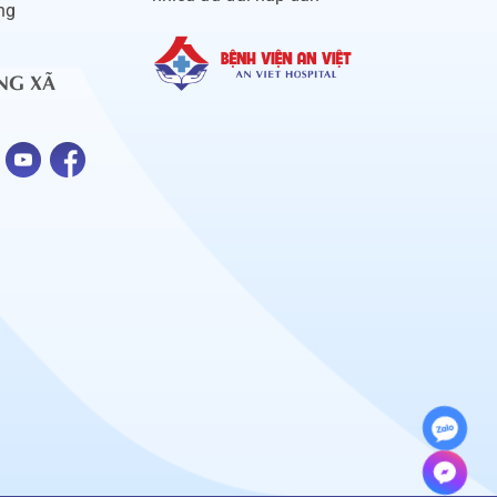
ng
NG XÃ