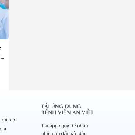
t
Phẫu thuật viêm xoang có tốt
Những dấu hiệ
ổ
như lời đồn?
mạch – Bạn c
03/07/2026
12/05/2026
TẢI ỨNG DỤNG
BỆNH VIỆN AN VIỆT
điều trị
Tải app ngay để nhận
gia
nhiều ưu đãi hấp dẫn