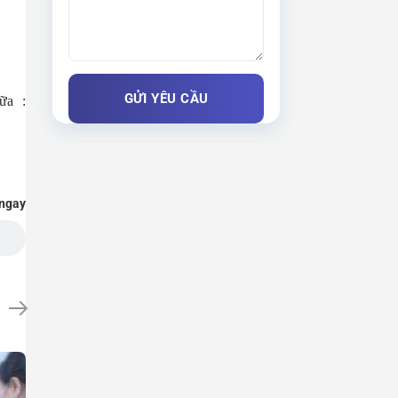
ữa :
 ngay