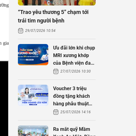
hường
“Trao yêu thương 5” chạm tới
trái tim người bệnh
29/07/2026 10:54
n gia
Ưu đãi lớn khi chụp
MRI xương khớp
của Bệnh viện đa
khoa An Việt
27/07/2026 10:30
Voucher 3 triệu
đồng tặng khách
hàng phẫu thuật
xoang cùng PGS.
25/07/2026 14:16
TS Nguyễn Thị
Hoài An
Ra mắt quỹ Mầm