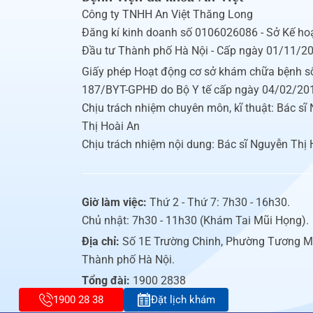
Công ty TNHH An Việt Thăng Long
Đăng kí kinh doanh số 0106026086 - Sở Kế ho
Đầu tư Thành phố Hà Nội - Cấp ngày 01/11/2
Giấy phép Hoạt động cơ sở khám chữa bệnh s
187/BYT-GPHĐ do Bộ Y tế cấp ngày 04/02/20
Chịu trách nhiệm chuyên môn, kĩ thuật: Bác sĩ
Thị Hoài An
Chịu trách nhiệm nội dung: Bác sĩ Nguyễn Thị 
Giờ làm việc:
Thứ 2 - Thứ 7: 7h30 - 16h30.
Chủ nhật: 7h30 - 11h30 (Khám Tai Mũi Họng).
Địa chỉ:
Số 1E Trường Chinh, Phường Tương M
Thành phố Hà Nội.
Tổng đài:
1900 2838
1900 28 38
Đặt lịch khám