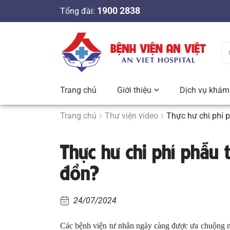
S
1900 2838
Tổng đài:
k
i
p
t
o
c
Trang chủ
Giới thiệu
Dịch vụ khám 
o
n
Trang chủ
Thư viện video
Thực hư chi phí p
t
e
Thực hư chi phí phẫu t
n
t
đồn?
24/07/2024
Các bệnh viện tư nhân ngày càng được ưa chuộng nhờ 