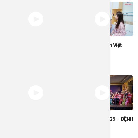
Tâm – Tài – Trí – Đức: Giá
Tri ân Áo trắng An Việt
Trị Của Một Người Thầy
26/02/2025
Thuốc
26/02/2025
Tiểu phẩm hài Táo quân
GALA DINNER 2025 – BỆNH
2025 – Bệnh viện An Việt
VIỆN AN VIỆT
05/02/2025
05/02/2025