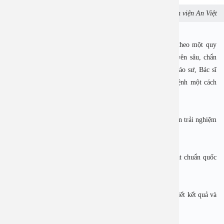
Giảm 30% gói khám nội soi đại tràng tại Bệnh viện An Việt
Bạn sẽ được khám bệnh với đầy đủ các danh mục khám theo một quy
trình khoa học từ khám lâm sàng, tới các xét nghiệm chuyên sâu, chẩn
đoán hình ảnh, thăm dò chức năng… Cùng với đội ngũ Giáo sư, Bác sĩ
chuyên khoa giỏi đảm bảo việc nhận diện và chẩn đoán bệnh một cách
chính xác, hiệu quả nhất.
3. Ưu điểm khi thực hiện nội soi tại An Việt
Tại
Bệnh viện An Việt
, chúng tôi cam kết mang đến cho bạn trải nghiệm
y tế
an tâm – nhanh chóng – hiệu quả:
✅ Cơ sở vật chất hiện đại
Trang bị hệ thống máy móc, thiết bị chẩn đoán tiên tiến đạt chuẩn quốc
tế, hỗ trợ tầm soát bệnh chính xác và toàn diện.
✅ Đội ngũ bác sĩ giàu kinh nghiệm
Quy tụ các bác sĩ đầu ngành, tận tâm tư vấn, giải thích chi tiết kết quả và
hướng dẫn chăm sóc sức khỏe phù hợp.
✅ Quy trình khám nhanh gọn, không chờ đợi