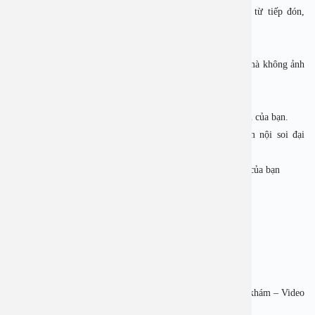
Tối ưu hóa thời gian với hệ thống điều phối linh hoạt – từ tiếp đón,
khám, xét nghiệm đến trả kết quả.
✅ Hỗ trợ đặt lịch trước, linh hoạt về thời gian
Bạn có thể chủ động sắp xếp lịch khám phù hợp công việc mà không ảnh
hưởng đến sinh hoạt cá nhân.
✅ Chi phí hợp lý, minh bạch
Gói khám đa dạng, phù hợp nhiều độ tuổi, phù hợp tài chính của bạn.
👉Đặt lịch ngay hôm nay để nhận ưu đãi 20% gói khám nội soi đại
tràng!
👉 Bệnh viện An Việt – Đồng hành cùng sức khỏe tiêu hóa của bạn
—————————
BỆNH VIỆN ĐA KHOA AN VIỆT
Địa chỉ: SỔ1E, Đ.Trường Chinh, Q.Thanh Xuân, Hà Nội
Hotline: 1900 2838
Website: www.benhvienanviet.com
Zalo: https://zalo.me/2159659469844055324
Tải APP Bệnh viện An Việt để “Tra cứu kết quả – Đặt lịch khám – Video
Call với bác sĩ” và hơn thế nữa : https://onelink.to/pjmasd