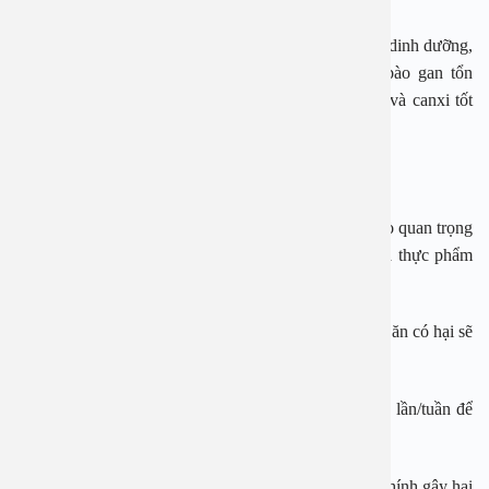
Các loại cá béo như cá mòi là nguồn đạm giàu giá trị dinh dưỡng,
chứa nhiều omega-3 và folate, hỗ trợ phục hồi tế bào gan tổn
thương. Ngoài ra, cá còn cung cấp vitamin B12, D, và canxi tốt
cho sức khỏe gan.
Làm thế nào để hạ men gan tự nhiên?
Chế độ dinh dưỡng và lối sống lành mạnh đóng vai trò quan trọng
trong việc hạ men gan tự nhiên. Một số thói quen và thực phẩm
hỗ trợ quá trình này bao gồm:
Không sử dụng thực phẩm gây hại cho gan: Tránh đồ ăn có hại sẽ
giúp gan giảm bớt gánh nặng.
Tăng cường vận động: Luyện tập thể dục ít nhất 3-4 lần/tuần để
thúc đẩy lưu thông máu và cải thiện chức năng gan.
Hạn chế hoặc bỏ hẳn rượu bia: Đây là nguyên nhân chính gây hại