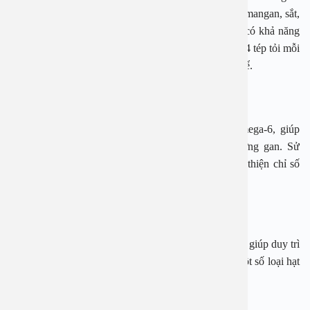
Ngoài chất chống oxy hóa, tỏi còn chứa vitamin B6, mangan, sắt,
đồng, kali, và các dưỡng chất allicin, allinin, ajoene có khả năng
loại bỏ độc tố và chống viêm. Tuy nhiên, cần ăn từ 2-4 tép tỏi mỗi
ngày để tránh tác dụng phụ như ợ nóng hay mùi cơ thể.
4. Dầu ô liu nguyên chất
Dầu ô liu nguyên chất chứa nhiều omega-3 và omega-6, giúp
giảm viêm, chống oxy hóa và ngăn ngừa tổn thương gan. Sử
dụng dầu ô liu thay thế các loại dầu khác có thể cải thiện chỉ số
men gan, đồng thời tăng cường sức khỏe tổng thể.
5. Các loại hạt
Các loại hạt chứa chất béo tốt và dưỡng chất thiết yếu giúp duy trì
chức năng gan, ngăn ngừa tổn thương tế bào gan. Một số loại hạt
có lợi như: