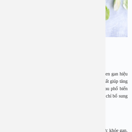
Thực phẩm hạ men gan hiệu quả
2. Rau lá xanh
Rau lá xanh được biết đến là thực phẩm hỗ trợ hạ men gan hiệu
quả. Nhóm rau này chứa nhiều vitamin và khoáng chất giúp tăng
cường thải độc và duy trì chức năng gan. Các loại rau phổ biến
như rau diếp cá, rau ngót, mồng tơi, rau má… không chỉ bổ sung
dưỡng chất mà còn hỗ trợ cải thiện sức khỏe tổng thể.
3. Tỏi
Tỏi, đặc biệt là tỏi sống, mang lại nhiều lợi ích cho sức khỏe gan.