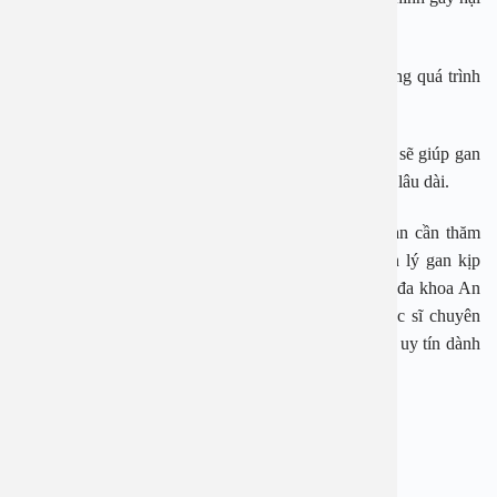
cho gan.
Chế biến thức ăn ít gia vị: Giúp giảm tải cho gan trong quá trình
tiêu hóa.
Một chế độ ăn uống khoa học và lối sống lành mạnh sẽ giúp gan
phục hồi, cải thiện chỉ số men gan và duy trì sức khỏe lâu dài.
Ngoài việc nắm chế độ ăn giúp hạ men gan trên, bạn cần thăm
khám sức khỏe định kì để tầm soát và điều trị bệnh lý gan kịp
thời, tránh những biến chứng nguy hiểm. Bệnh viện đa khoa An
Việt với hệ thống trang thiết bị hiện đại, đội ngũ bác sĩ chuyên
khoa nhiều năm kinh nghiệm sẽ là địa chỉ thăm khám uy tín dành
cho bạn.
—————————-
BỆNH VIỆN ĐA KHOA AN VIỆT