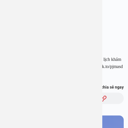
Địa chỉ: 1E Trường Chinh, Thanh Xuân, Hà Nội
Hotline: 1900 28 38 – 0965 98 37 73
Website: www.benhvienanviet.com
Fanpage: https://www.facebook.com/benhvienanviet
Tải APP Bệnh viện An Việt để “Tra cứu kết quả – Đặt lịch khám
– Video Call với bác sĩ” và hơn thế nữa : https://onelink.to/pjmasd
Bạn thấy thông tin này hữu ích, chia sẻ ngay
Chủ đề:
Bạn cần đặt lịch khám