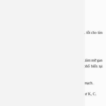
Hạt điều, đậu phộng: Ít calo, dễ kiểm soát năng lượng.
Hạt dẻ cười: Giàu chất chống oxy hóa và chất xơ.
Hạnh nhân: Giàu protein thực vật.
Óc chó, mắc ca: Chứa nhiều acid béo không bão hòa, tốt cho tim
mạch và gan.
6. Các loại quả mọng
Quả mọng giàu chất xơ
và chất chống oxy hóa, giúp giảm mỡ gan
và ngăn ngừa ung thư gan. Một số loại quả mọng phổ biến tại
Việt Nam bao gồm:
Dâu tây: Hỗ trợ hạ men gan và cải thiện sức khỏe tim mạch.
Nho: Giàu chất polyphenol và các vitamin cần thiết như K, C.
7. Trái cây có múi