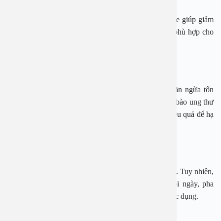
Bưởi, cam, chanh là các loại trái cây ít đường fructose giúp giảm
mỡ gan và giảm áp lực cho gan. Chúng là lựa chọn phù hợp cho
chế độ ăn hạ men gan.
8. Trà xanh
Trà xanh có khả năng chống oxy hóa mạnh mẽ, ngăn ngừa tổn
thương tế bào gan và hạn chế sự phát triển của các tế bào ung thư
gan. Dùng trà xanh tươi pha nước là phương pháp hiệu quả để hạ
men gan.
9. Cà phê
Cà phê chứa nhiều chất chống oxy hóa có lợi cho gan. Tuy nhiên,
người bệnh chỉ nên uống khoảng 3 tách cà phê mỗi ngày, pha
loãng với nước và không thêm đường để tối ưu hóa tác dụng.
10. Cá