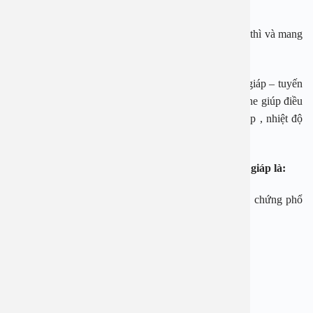
nam giới, đặc biệt, bệnh thường gặp ở phụ nữ trẻ.
Ung thư tuyến giáp thường gặp ở phụ nữ độ tuổi dậy thì và mang
thai – độ tuổi phát triển mạnh mẽ của tế bào.
Ung thư tuyến giáp là bệnh ung thư xảy ra tại tuyến giáp – tuyến
nội tiết quan trọng nhất của cơ thể, sản xuất ra hormone giúp điều
chỉnh sự trao đổi chất bình thường, nhịp tim, huyết áp , nhiệt độ
cơ thể và trọng lượng.
Một số triệu chứng thường gặp của ung thư tuyến giáp là:
– Xuất hiện một khối u hoặc sưng ở cổ. Đây là triệu chứng phổ
biến nhất của ung thư tuyến giáp.
– Đau ở cổ và đôi khi người bệnh bị đau trong tai.
– Khó nuốt.