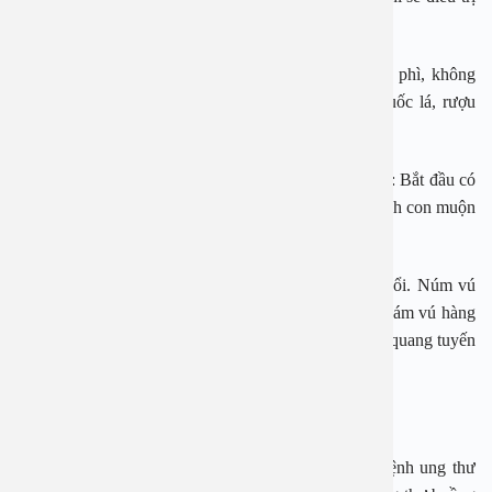
khỏi.
Để giảm nguy cơ ung thư vú, phụ nữ không để béo phì, không
nên ăn chất béo, ăn rau trái nhiều, tránh hít khói thuốc lá, rượu
bia, tập thể dục, không sinh con khi quá nhiều tuổi.
Những người tiền sử gia đình có người bị ung thư vú: Bắt đầu có
kinh hoặc khi bước vào tuổi mãn kinh, trung niên; Sinh con muộn
hoặc không sinh con
Khi có khối u bất thường ở vú, hình dáng vú thay đổi. Núm vú
chảy dịch hoặc máu, có hạch u ở hõm nách cần tự khám vú hàng
tháng sau sạch kinh 5 ngày, siêu âm tuyến vú, chụp Xquang tuyến
vú.
Ung thư cổ tử cung
Ung thư cổ tử cung đang đứng thứ 3 trong nhóm bệnh ung thư