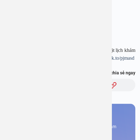
Hotline: 1900 28 38 – 0976 78 4455 – 0971 56 9900
Website:
www.benhvienanviet.com
Fanpage:
https://www.facebook.com/benhvienanviet
Tải APP Bệnh viện An Việt để “Tra cứu kết quả – Đặt lịch khám
– Video Call với bác sĩ” và hơn thế nữa :
https://onelink.to/pjmasd
Bạn thấy thông tin này hữu ích, chia sẻ ngay
Chủ đề:
Bạn cần đặt lịch khám
Đăng kí ngay để được các chuyên gia tư vấn và khám
bệnh