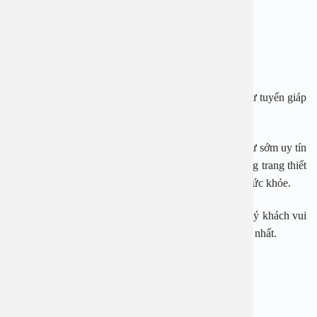
– Khó thở hoặc thở khò khè liên tục.
– Khàn tiếng không liên quan đến cảm lạnh.
– Ho dai dẳng và không liên quan đến cảm lạnh.
Đối với ung thư tuyến giáp, ở giai đoạn 1 và 2 ung thư tuyến giáp
có tỷ lệ chữa khỏi thành công tới 100%.
Bệnh viện Đa khoa An Việt là địa chỉ tầm soát ung thư sớm uy tín
với đội ngũ bác sĩ giàu chuyên môn, kinh nghiệm cùng trang thiết
bị tiên tiến sẽ giúp bạn sớm phát hiện các bất thường sức khỏe.
Ngay bây giờ, nếu cần tư vấn, đặt lịch thăm khám, quý khách vui
lòng gọi qua hotline: 1900 2838 để được hỗ trợ nhanh nhất.
—————————-
BỆNH VIỆN ĐA KHOA AN VIỆT
Địa chỉ: 1E Trường Chinh, Thanh Xuân, Hà Nội