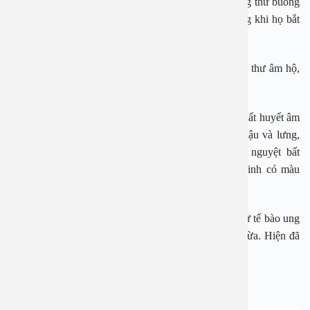
gây tử vong cao nhất ở nữ giới, sau ung thư vú và ung thư buồng
trứng. Tất cả đều có nguy cơ mắc ung thư cổ tử cung khi họ bắt
đầu có quan hệ tình dục.
Ung thư cổ tử cung ở phụ nữ do virus HPV gây ung thư âm hộ,
âm đạo.
Dấu hiệu ung thư cổ tử cung ở giai đoạn muộn là: Xuất huyết âm
đạo bất thường, tiết dịch âm đạo nhiều, đau vùng chậu và lưng,
chuột rút, bất thường trong tiểu tiện, chu kỳ kinh nguyệt bất
thường…trễ kinh, kinh nguyệt kéo dài, máu hành kinh có màu
đen sẫm…
Do đó, nếu chưa thành ung thư thì nên đi khám và thử tế bào ung
thư ở ngoài tuổi 30 thì lúc đó điều trị đi để phòng ngừa. Hiện đã
có vắc-xin ngừa ung thư cổ tử cung.
Ung thư tuyến giáp