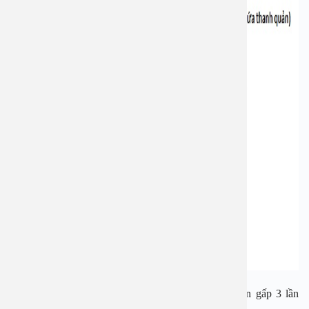
Ung thư tuyến giáp thường gặp ở phụ nữ nhiều hơn gấp 3 lần