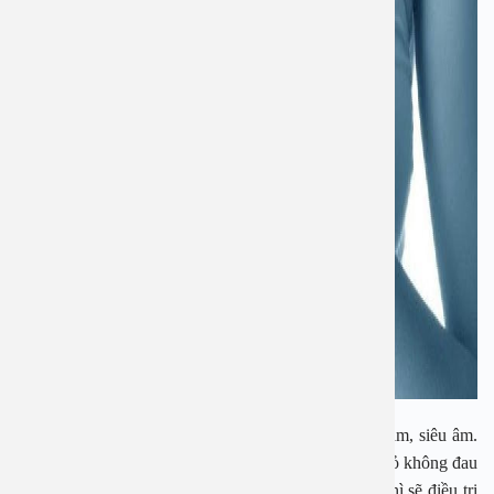
Đây là ung thư có thể phát hiện sớm nhất qua tự khám, siêu âm.
Tốt nhất, mọi người nên tự khám vú. Khi thấy cục nhỏ không đau
thì phải khám ngay. Nếu người bệnh phát hiện sớm thì sẽ điều trị