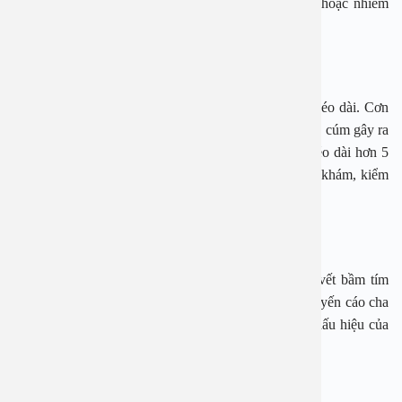
xem có bị nhiễm trùng phổi, nhiễm trùng nước tiểu hoặc nhiễm
trùng màng não hay không.
Sốt kèo dài
Một tình trạng nữa cần lưu ý chính là tình trạng sốt kéo dài. Cơn
sốt do một loại virus thông thường như cảm lạnh hoặc cúm gây ra
thường hết trong vòng 5 ngày. Nếu những cơn sốt kéo dài hơn 5
giờ đồng hồ nên đưa trẻ tới gặp bác sĩ để được thăm khám, kiểm
tra củ thể.
Sốt kèm theo đau đầu, cứng cổ
Sốt kèm theo cứng cổ, đau đầu hoặc phát ban như vết bầm tím
hoặc trông giống những chấm đỏ nhỏ. Các bác sĩ khuyến cáo cha
mẹ hãy gọi cho bác sĩ ngay lập tức vì đây có thể là dấu hiệu của
bệnh viêm màng não, cần được chăm sóc y tế.
BỆNH VIỆN ĐA KHOA AN VIỆT