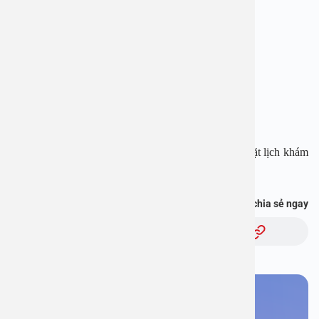
Địa chỉ: 1E Trường Chinh, Thanh Xuân, Hà Nội
Hotline: 1900 28 38 – 0965 98 37 73
Website:
www.benhvienanviet.com
Fanpage:
https://www.facebook.com/benhvienanviet
Tải APP Bệnh viện An Việt để “Tra cứu kết quả – Đặt lịch khám
với bác sĩ” và hơn thế nữa :
https://onelink.to/pjmasd
Bạn thấy thông tin này hữu ích, chia sẻ ngay
Chủ đề:
Bạn cần đặt lịch khám