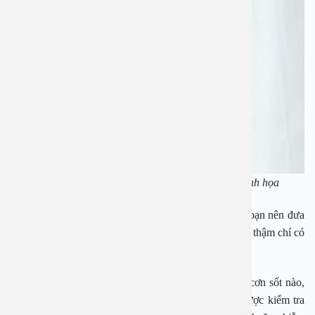
Sốt là tình trạng nguy hiểm thường gặp ở trẻ. Ảnh minh họa
Các bác sĩ cho biết, nếu trẻ bị sốt vượt quá 40 độ C, bạn nên đưa
con đi khám bác sĩ và nếu vượt quá 41 độ C, con bạn thậm chí có
thể phải đến bệnh viện.
Một lưu ý chính là với trẻ dưới 3 tháng tuổi, bất kỳ cơn sốt nào,
thậm chí trên 38 độ C, đều cần đến bệnh viện để được kiểm tra