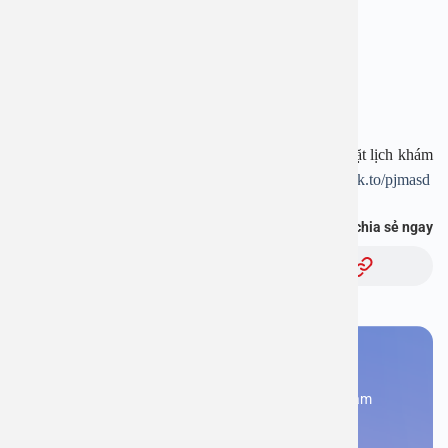
Hotline:
1900 28 38
–
0965 98 37 73
Website:
www.benhvienanviet.com
Fanpage:
https://www.facebook.com/benhvienanviet
Tải APP Bệnh viện An Việt để “Tra cứu kết quả – Đặt lịch khám
– Video Call với bác sĩ” và hơn thế nữa :
https://onelink.to/pjmasd
Bạn thấy thông tin này hữu ích, chia sẻ ngay
Chủ đề:
Bạn cần đặt lịch khám
Đăng kí ngay để được các chuyên gia tư vấn và khám
bệnh