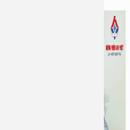
Phòng phẫu thuật vô khuẩn 1 chiều an toàn tuyệt đối