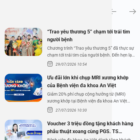
Tin tức
“Trao yêu thương 5” chạm tới trái tim
người bệnh
Chương trình “Trao yêu thương 5” đã thực sự
chạm tới trái tim của người bệnh. Đến hẹn lại
lên,…
29/07/2026 10:54
Ưu đãi lớn khi chụp MRI xương khớp
của Bệnh viện đa khoa An Việt
Giảm 20% phí chụp cộng hưởng từ (MRI)
xương khớp tại Bệnh viện đa khoa An Việt
Bệnh viện đa…
27/07/2026 10:30
Voucher 3 triệu đồng tặng khách hàng
phẫu thuật xoang cùng PGS. TS
Nguyễn Thị Hoài An
Bệnh viện đa khoa An Việt dành tặng khách