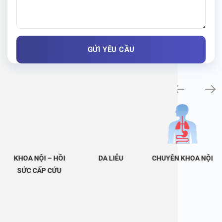
Khám bệnh chuyên khoa
KHOA NỘI – HỒI
DA LIỄU
CHUYÊN KHOA NỘI
SỨC CẤP CỨU