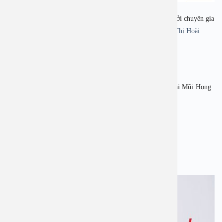
2. Đến An Việt, bệnh nhân được thăm khám và phẫu thuật bởi chuyên gia
đến từ bệnh viện tuyến Trung Ương:
PGS.TS. BS Nguyễn Thị Hoài
An
gần 40 năm kinh nghiệm trong ngành:
Phó Giáo sư, Tiến sĩ chuyên ngành Tai Mũi Họng
Nguyên Trưởng khoa Tai Mũi Họng trẻ em, Bệnh viện Tai Mũi Họng
Trung Ương
Bác sĩ Nội trú chuyên ngành Tai Mũi Họng
Bác sĩ đã từng tu nghiệp Cộng hòa Pháp về Tai Mũi Họng
Giám đốc Bệnh viện Đa khoa An Việt