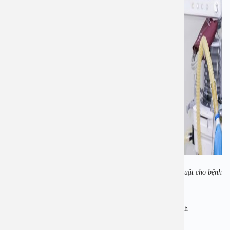
PGS.TS.BS Nguyễn Thị Hoài An đang trực tiếp làm phẫu thuật cho bệnh
nhân.
3. Đến An Việt bạn được trải nghiệm dịch vụ chu đáo tận tình