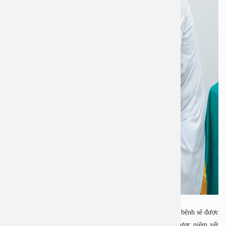
Tại Bệnh viện Đa khoa An Việt, trước khi phẫu thuật người bệnh sẽ được
bác sĩ tư vấn và thông báo cụ thể về chi phí. Tất cả đều được niêm yết