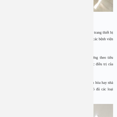
Phòng điều trị của bệnh viện An Việt
Bệnh viện đa khoa An Việt luôn đầu tư cơ sở vật chất từ các trang thiết bị
y tế hiện đại cho tới phòng điều trị đạt tiêu chuẩn cao trong các bệnh viện
hiện nay.
Đặc biệt, các phòng điều trị tại bệnh viện An Việt đáp ứng theo tiêu
chuẩn cao, thiết kế khoa học và tiện nghi đảm bảo cho việc điều trị của
bệnh nhân nội trú được tốt nhất.
Từ giường bệnh, tủ để đồ, ti vi, tủ lạnh, cửa thông khí, điều hòa hay nhà
vệ sinh trong phong điều trị đều được đầu tư tốt nhất. Có đủ các loại
phòng tùy thuộc vào nhu cầu của bệnh nhân.