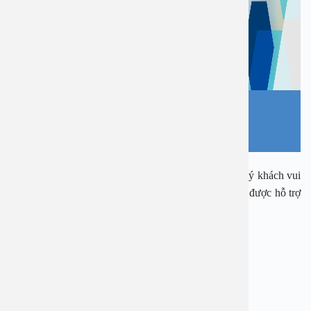
Ngay bây giờ, nếu cần tư vấn, đặt lịch thăm khám, quý khách vui
lòng gọi qua hotline:
1900 28 38
–
0965 98 37 73
để được hỗ trợ
nhanh nhất.
—————————-
BỆNH VIỆN ĐA KHOA AN VIỆT
Địa chỉ: 1E Trường Chinh, Thanh Xuân, Hà Nội