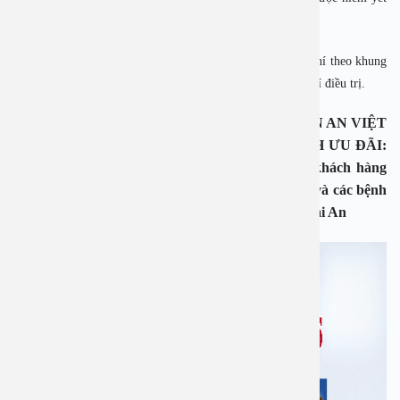
công khai, rõ ràng để bệnh nhân yên tâm.
An Việt áp dụng thanh toán bảo hiểm Y tế, bảo lãnh viện phí theo khung
niêm yết của các cơ quan bảo hiểm, giảm thiểu tối đa chi phí điều trị.
NHÂN DỊP ĐẠI LỄ 30/04 VÀ 01/05, BỆNH VIỆN AN VIỆT
TRI ÂN KHÁCH HÀNG VỚI CHƯƠNG TRÌNH ƯU ĐÃI:
TẶNG QUÀ 2.000.000 Đ (Hai triệu đồng) cho khách hàng
sau khi đăng ký phẫu thuật nạo VA , cắt amidan và các bệnh
lý về tai mũi họng với PGS.TS.BS Nguyễn Thị Hoài An